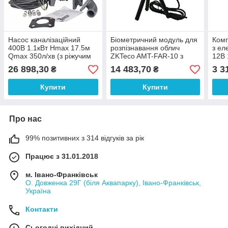
Насос каналізаційний
Біометричний модуль для
Комп
400В 1.1кВт Hmax 17.5м
розпізнавання облич
з ел
Qmax 350л/хв (з ріжучим
ZKTeco AMT-FAR-10 з
12В 
механізмом) LEO 3.0
двома камерами (видиме
10ба
26 898,30
14 483,70
3 3
₴
₴
50SWP10-10-1.1L/QG
світло та інфрачервона)
(7739613)
Купити
Купити
Про нас
99% позитивних з 314 відгуків за рік
Працює з 31.01.2018
м. Івано-Франківськ
О. Довженка 29Г (біля Аквапарку), Івано-Франківськ,
Україна
Контакти
Сьогодні вихідний