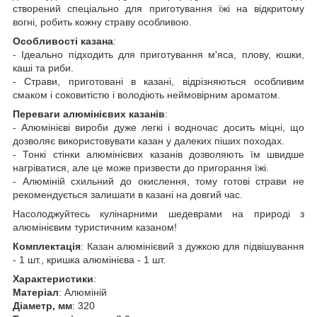
створений спеціально для приготування їжі на відкритому
вогні, робить кожну страву особливою.
Особливості казана
:
- Ідеально підходить для приготування м'яса, плову, юшки,
каші та риби.
- Страви, приготовані в казані, відрізняються особливим
смаком і соковитістю і володіють неймовірним ароматом.
Переваги алюмінієвих казанів
:
- Алюмінієві вироби дуже легкі і водночас досить міцні, що
дозволяє використовувати казан у далеких піших походах.
- Тонкі стінки алюмінієвих казанів дозволяють їм швидше
нагріватися, але це може призвести до пригорання їжі.
- Алюміній схильний до окислення, тому готові страви не
рекомендується залишати в казані на довгий час.
Насолоджуйтесь кулінарними шедеврами на природі з
алюмінієвим туристичним казаном!
Комплектація
: Казан алюмінієвий з дужкою для підвішування
- 1 шт., кришка алюмінієва - 1 шт.
Характеристики
:
Матеріал
: Алюміній
Діаметр, мм
: 320