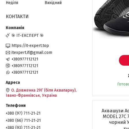
Неділя
Вихідний
КОНТАКТИ
🎯 ІТ-ЕКСПЕРТ 🎯
https://it-expert.top
itexpert.if@gmail.com
+380977112121
+380977112121
+380977112121
Готов
О. Довженка 29Г (біля Аквапарку),
Івано-Франківськ, Україна
Аквашузи Aq
+380 (97) 711-21-21
MODEL 27C 7
+380 (66) 711-21-21
чорний У
+380 (93) 711-21-21