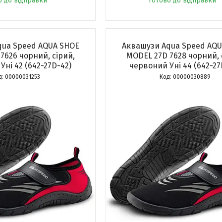
о до відправки
Готово до відправки
ua Speed ​​AQUA SHOE
Аквашузи Aqua Speed ​​AQ
7626 чорний, сірий,
MODEL 27D 7628 чорний, 
Уні 42 (642-27D-42)
червоний Уні 44 (642-27
00000031253
00000030889