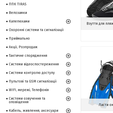
ППК TIRAS
Велозамки
Капелюхами
Взуття для пля
Охоронні системи та сигналізації
Приймально
Акції, Розпродаж
Тактичне спорядження
Системи відеоспостереження
Системи контролю доступу
Пультові та GSM сигналізації
WIFI, мережі, Телефонія
Системи озвучення та
оповіщення
Ласти о
Кабель, живлення, аксесуари