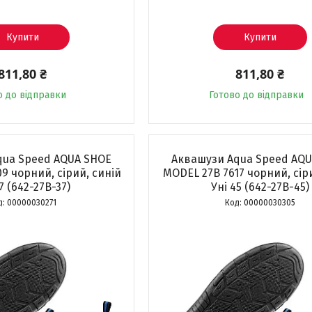
Купити
Купити
811,80 ₴
811,80 ₴
о до відправки
Готово до відправки
ua Speed ​​AQUA SHOE
Аквашузи Aqua Speed ​​AQ
9 чорний, сірий, синій
MODEL 27B 7617 чорний, сір
7 (642-27B-37)
Уні 45 (642-27B-45)
00000030271
00000030305