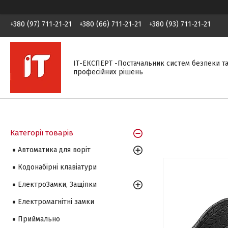
+380 (97) 711-21-21
+380 (66) 711-21-21
+380 (93) 711-21-21
ІТ-ЕКСПЕРТ -Постачальник систем безпеки т
професійних рішень
Категорії товарів
Автоматика для воріт
Кодонабірні клавіатури
ЕлектроЗамки, Защіпки
Електромагнітні замки
Приймально