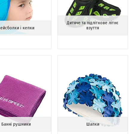
Дитяче та підліткове літнє
ейсболки і кепки
взуття
Банні рушники
Шапки