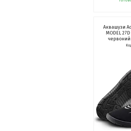
Готов
Аквашузи Aq
MODEL 27D 
червоний 