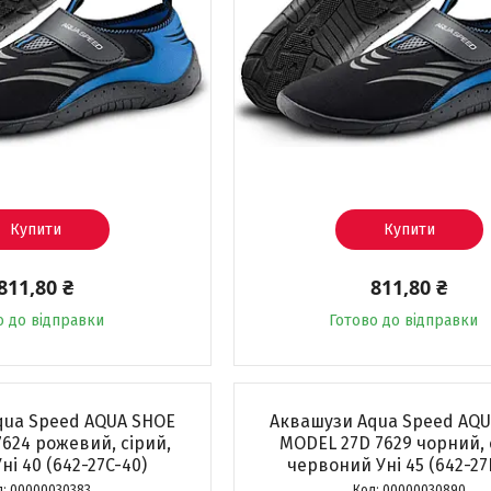
Купити
Купити
811,80 ₴
811,80 ₴
о до відправки
Готово до відправки
ua Speed ​​AQUA SHOE
Аквашузи Aqua Speed ​​AQ
624 рожевий, сірий,
MODEL 27D 7629 чорний, 
ні 40 (642-27C-40)
червоний Уні 45 (642-27
00000030383
00000030890