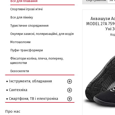
Все для плавання
Спортивні ігрові м'ячі
Все для пікніку
Аквашузи Aq
MODEL 27A 759
Туристичне спорядження
Уні 3
Окуляри захисні, поляризаційні, для водія
Мотошоломи
Пуфи-трансформери
Фіксатори коліна, плеча, попереку,
щиколотки
Екзоскелети
Інструменти, обладнання
Сантехніка
Смартфони, ТВ і електроніка
Про нас