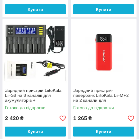
Купити
Купити
Зарядний пристрій LiitoKala
Зарядний пристрій-
Lii-S8 на 8 каналів для
павербанк LiitoKala Lii-MP2
акумуляторів +
на 2 канали для
автомобільний кабель
акумуляторів, червоний
Готово до відправки
Готово до відправки
2 420
1 265
₴
₴
Купити
Купити