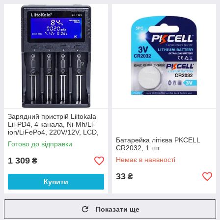
Зарядний пристрій Liitokala
Lii-PD4, 4 канала, Ni-Mh/Li-
ion/LiFePo4, 220V/12V, LCD,
Box
Батарейка літієва PKCELL
Готово до відправки
CR2032, 1 шт
1 309
Немає в наявності
₴
33
₴
Купити
Показати ще