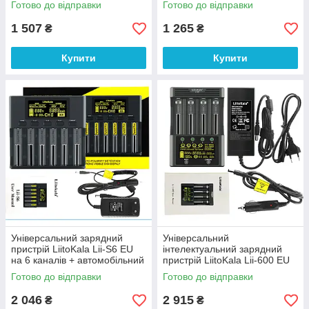
Готово до відправки
Готово до відправки
1 507
1 265
₴
₴
Купити
Купити
Універсальний зарядний
Універсальний
пристрій LiitoKala Lii-S6 EU
інтелектуальний зарядний
на 6 каналів + автомобільний
пристрій LiitoKala Lii-600 EU
кабель
для акумуляторів +
Готово до відправки
Готово до відправки
автомобільний кабель
2 046
2 915
₴
₴