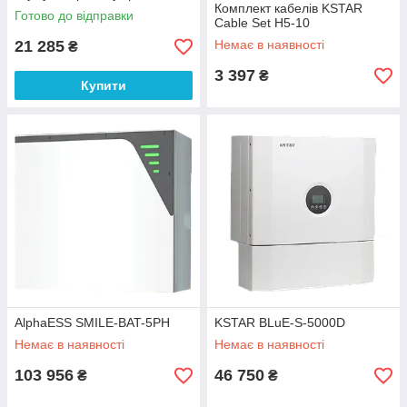
HYX-EBDU-H2
Комплект кабелів KSTAR
Готово до відправки
Cable Set H5-10
21 285
Немає в наявності
₴
3 397
₴
Купити
AlphaESS SMILE-BAT-5PH
KSTAR BLuE-S-5000D
Немає в наявності
Немає в наявності
103 956
46 750
₴
₴