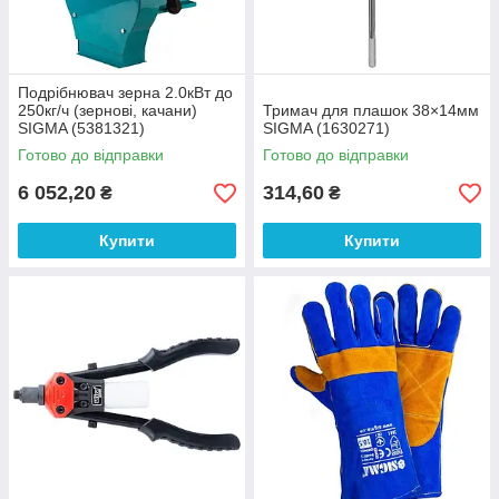
Подрібнювач зерна 2.0кВт до
250кг/ч (зернові, качани)
Тримач для плашок 38×14мм
SIGMA (5381321)
SIGMA (1630271)
Готово до відправки
Готово до відправки
6 052,20
314,60
₴
₴
Купити
Купити