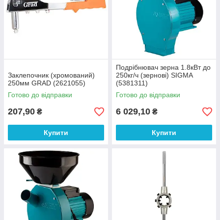
Подрібнювач зерна 1.8кВт до
Заклепочник (хромований)
250кг/ч (зернові) SIGMA
250мм GRAD (2621055)
(5381311)
Готово до відправки
Готово до відправки
207,90
6 029,10
₴
₴
Купити
Купити