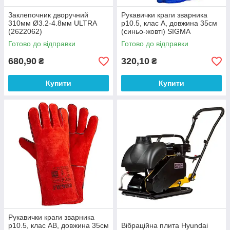
Заклепочник дворучний
Рукавички краги зварника
310мм Ø3.2-4.8мм ULTRA
р10.5, клас А, довжина 35см
(2622062)
(синьо-жовті) SIGMA
(9449321)
Готово до відправки
Готово до відправки
680,90
320,10
₴
₴
Купити
Купити
Рукавички краги зварника
р10.5, клас АВ, довжина 35см
Вібраційна плита Hyundai