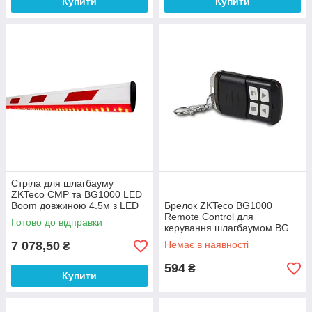
Купити
Купити
Стріла для шлагбауму
ZKTeco CMP та BG1000 LED
Boom довжиною 4.5м з LED
Брелок ZKTeco BG1000
підсвічуванням
Remote Control для
Готово до відправки
керування шлагбаумом BG
серії
7 078,50
Немає в наявності
₴
594
₴
Купити