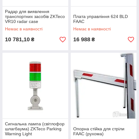
Радар для виявлення
транспортних засобів ZKTeco
Плата управління 624 BLD
VR10 radar case
FAAC
Немає в наявності
Немає в наявності
10 781,10
16 988
₴
₴
Сигнальна лампа (світлофор
шлагбаума) ZKTeco Parking
Опорна стійка для стріли
Warning Light
FAAC (рухома)