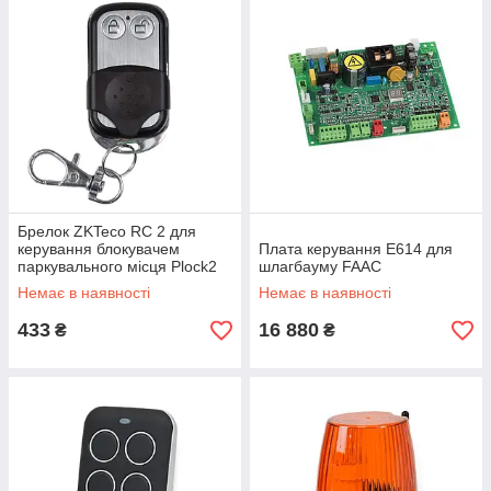
Брелок ZKTeco RC 2 для
керування блокувачем
Плата керування E614 для
паркувального місця Plock2
шлагбауму FAAC
Немає в наявності
Немає в наявності
433
16 880
₴
₴