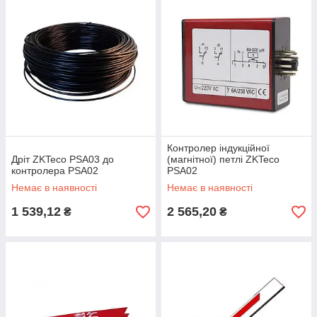
Контролер індукційної
Дріт ZKTeco PSA03 до
(магнітної) петлі ZKTeco
контролера PSA02
PSA02
Немає в наявності
Немає в наявності
1 539,12
2 565,20
₴
₴