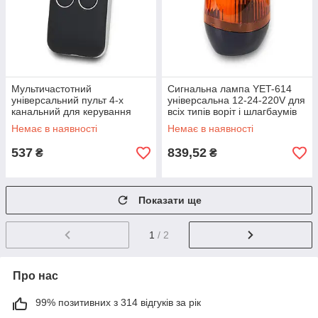
Мультичастотний
Сигнальна лампа YET-614
універсальний пульт 4-х
універсальна 12-24-220V для
канальний для керування
всіх типів воріт і шлагбаумів
автоматикою воріт і
Немає в наявності
Немає в наявності
шлагбаумами чорний
537
839,52
₴
₴
Показати ще
1
/ 2
Про нас
99% позитивних з 314 відгуків за рік