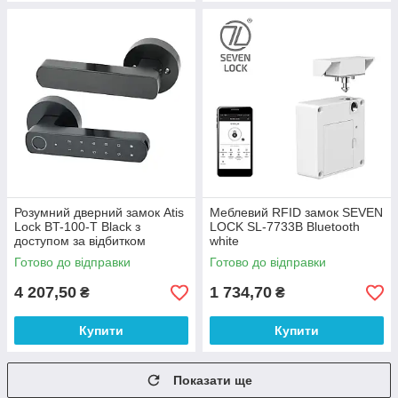
Розумний дверний замок Atis
Меблевий RFID замок SEVEN
Lock BT-100-T Black з
LOCK SL-7733B Bluetooth
доступом за відбитком
white
пальця і підтримкою Tuya
Готово до відправки
Готово до відправки
Smart
4 207,50
1 734,70
₴
₴
Купити
Купити
Показати ще