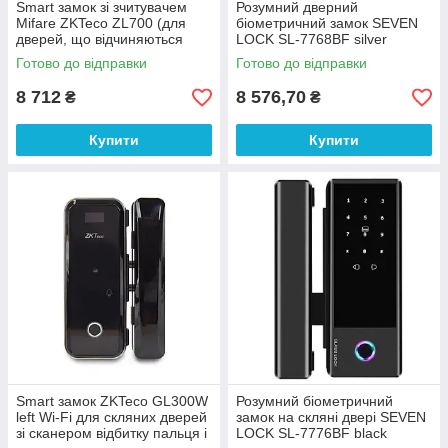
Smart замок зі зчитувачем
Розумний дверний
Mifare ZKTeco ZL700 (для
біометричний замок SEVEN
дверей, що відчиняються
LOCK SL-7768BF silver
вправо) для готелів
Готово до відправки
Готово до відправки
8 712
8 576,70
₴
₴
Купити
Купити
Smart замок ZKTeco GL300W
Розумний біометричний
left Wi-Fi для скляних дверей
замок на скляні двері SEVEN
зі сканером відбитку пальця і
LOCK SL-7776BF black