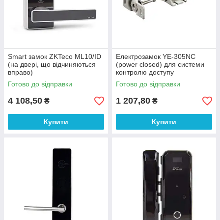
Smart замок ZKTeco ML10/ID
Електрозамок YE-305NC
(на двері, що відчиняються
(power closed) для системи
вправо)
контролю доступу
Готово до відправки
Готово до відправки
4 108,50
1 207,80
₴
₴
Купити
Купити