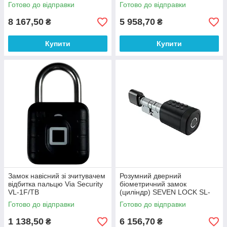
зчитувачем Mifare
Готово до відправки
Готово до відправки
8 167,50
5 958,70
₴
₴
Купити
Купити
Замок навісний зі зчитувачем
Розумний дверний
відбитка пальцю Via Security
біометричний замок
VL-1F/TB
(циліндр) SEVEN LOCK SL-
7774BF black (35-90мм)
Готово до відправки
Готово до відправки
1 138,50
6 156,70
₴
₴