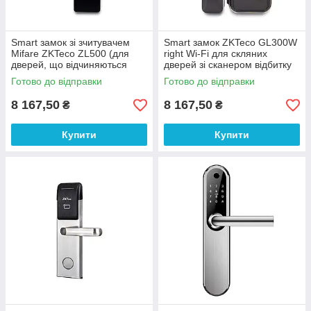
Smart замок зі зчитувачем
Smart замок ZKTeco GL300W
Mifare ZKTeco ZL500 (для
right Wi-Fi для скляних
дверей, що відчиняються
дверей зі сканером відбитку
вліво) для готелів
пальця і зчитувачем Mifare
Готово до відправки
Готово до відправки
8 167,50
8 167,50
₴
₴
Купити
Купити