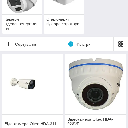
Камери
Стаціонарні
відеоспостережен
відеореєстратори
ня
Сортування
0
Фільтри
Відеокамера Oltec HDA-
Відеокамера Oltec HDA-311
928VF