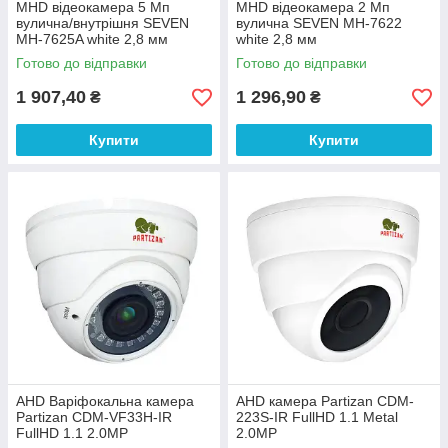
MHD відеокамера 5 Мп
MHD відеокамера 2 Мп
вулична/внутрішня SEVEN
вулична SEVEN MH-7622
MH-7625A white 2,8 мм
white 2,8 мм
Готово до відправки
Готово до відправки
1 907,40
1 296,90
₴
₴
Купити
Купити
AHD Варіфокальна камера
AHD камера Partizan CDM-
Partizan CDM-VF33H-IR
223S-IR FullHD 1.1 Metal
FullHD 1.1 2.0MP
2.0MP