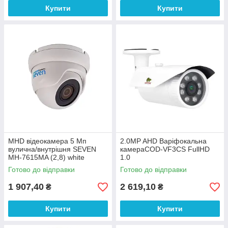
Купити
Купити
MHD відеокамера 5 Мп
2.0MP AHD Варіфокальна
вулична/внутрішня SEVEN
камераCOD-VF3CS FullHD
MH-7615MA (2,8) white
1.0
Готово до відправки
Готово до відправки
1 907,40
2 619,10
₴
₴
Купити
Купити