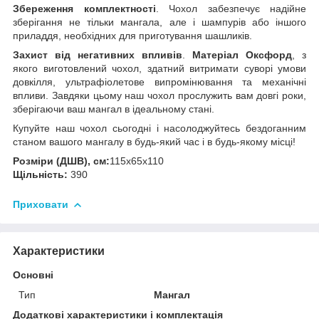
Збереження комплектності
. Чохол забезпечує надійне
зберігання не тільки мангала, але і шампурів або іншого
приладдя, необхідних для приготування шашликів.
Захист від негативних впливів
.
Матеріал Оксфорд
, з
якого виготовлений чохол, здатний витримати суворі умови
довкілля, ультрафіолетове випромінювання та механічні
впливи. Завдяки цьому наш чохол прослужить вам довгі роки,
зберігаючи ваш мангал в ідеальному стані.
Купуйте наш чохол сьогодні і насолоджуйтесь бездоганним
станом вашого мангалу в будь-який час і в будь-якому місці!
Розміри (ДШВ), см:
115х65х110
Щільність:
390
Приховати
Характеристики
Основні
Тип
Мангал
Додаткові характеристики і комплектація