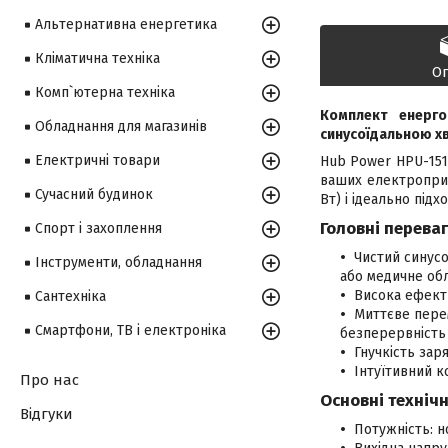
Альтернативна енергетика
Кліматична техніка
О
Комп`ютерна техніка
Комплект енерго
Обладнання для магазинів
синусоїдальною х
Електричні товари
Hub Power HPU-151
ваших електроприл
Сучасний будинок
Вт) і ідеально під
Головні перева
Спорт і захоплення
Чистий синусо
Інструменти, обладнання
або медичне об
Висока ефект
Сантехніка
Миттєве пере
Смартфони, ТВ і електроніка
безперервність
Гнучкість зар
Інтуїтивний к
Про нас
Основні техніч
Відгуки
Потужність: н