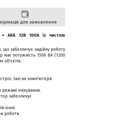
формація для замовлення
т + АКБ 12В 100А із чистою
, що забезпечує надійну роботу
р має потужність 1500 ВА (1200
х об'єктів.
строї, такі як комп'ютери
 режимі очікування.
тор забезпечує
й-іонні.
и роботи.