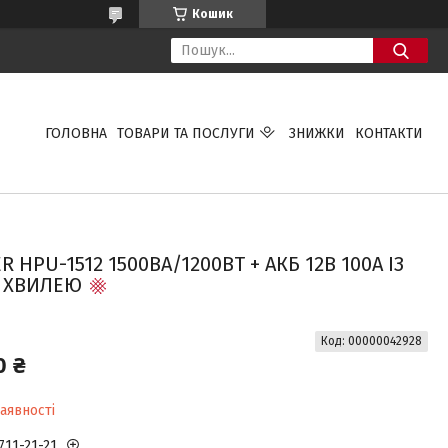
Кошик
ГОЛОВНА
ТОВАРИ ТА ПОСЛУГИ
ЗНИЖКИ
КОНТАКТИ
PU-1512 1500ВА/1200ВТ + АКБ 12В 100А ІЗ
 ХВИЛЕЮ
Код:
00000042928
0 ₴
аявності
711-21-21