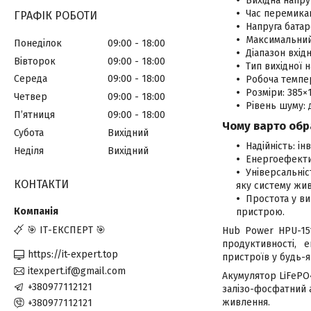
Вихідна напруг
Час перемикан
ГРАФІК РОБОТИ
Напруга батаре
Максимальний 
Понеділок
09:00
18:00
Діапазон вхідн
Вівторок
09:00
18:00
Тип вихідної 
Середа
09:00
18:00
Робоча темпер
Розміри: 385×
Четвер
09:00
18:00
Рівень шуму: 
Пʼятниця
09:00
18:00
Чому варто обр
Субота
Вихідний
Надійність: і
Неділя
Вихідний
Енергоефекти
Універсальніс
КОНТАКТИ
яку систему жи
Простота у ви
пристрою.
🎯 ІТ-ЕКСПЕРТ 🎯
Hub Power HPU-151
продуктивності, 
https://it-expert.top
пристроїв у будь-я
itexpert.if@gmail.com
Акумулятор LiFePO4
+380977112121
залізо-фосфатний 
живлення.
+380977112121