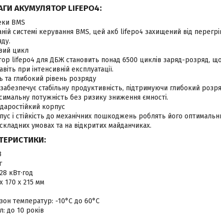
АГИ АКУМУЛЯТОР LIFEPO4:
еки BMS
ній системі керування BMS, цей акб lifepo4 захищений від перегрі
ду.
вий цикл
ор lifepo4 для ДБЖ становить понад 6500 циклів заряд-розряд, що
авіть при інтенсивній експлуатації.
ь та глибокий рівень розряду
 забезпечує стабільну продуктивність, підтримуючи глибокий розр
симальну потужність без ризику зниження ємності.
ударостійкий корпус
пус і стійкість до механічних пошкоджень роблять його оптималь
складних умовах та на відкритих майданчиках.
КТЕРИСТИКИ:
В
г
28 кВт·год
x 170 x 215 мм
зон температур: -10°C до 60°C
: до 10 років