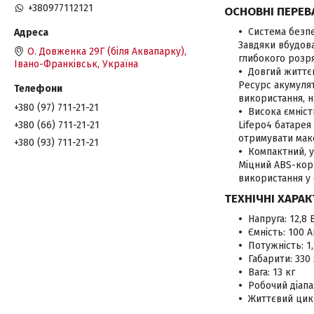
+380977112121
ОСНОВНІ ПЕРЕВ
Система безп
Завдяки вбудова
О. Довженка 29Г (біля Аквапарку),
глибокого розря
Івано-Франківськ, Україна
Довгий життє
Ресурс акумулят
використання, н
+380 (97) 711-21-21
Висока ємніст
Lifepo4 батарея
+380 (66) 711-21-21
отримувати мак
+380 (93) 711-21-21
Компактний, 
Міцний ABS-кор
використання у 
ТЕХНІЧНІ ХАРА
Напруга: 12,8 
Ємність: 100 А
Потужність: 1,
Габарити: 330 
Вага: 13 кг
Робочий діапа
Життєвий цикл