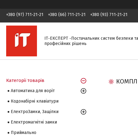
+380 (97) 711-21-21
+380 (66) 711-21-21
+380 (93) 711-21-21
ІТ-ЕКСПЕРТ -Постачальник систем безпеки т
професійних рішень
Категорії товарів
КОМПЛЕ
Автоматика для воріт
Кодонабірні клавіатури
ЕлектроЗамки, Защіпки
Електромагнітні замки
Приймально