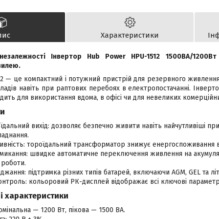
пис
Характеристики
Ін
незалежності Інвертор Hub Power HPU-1512 1500ВА/1200В
вилею.
2 — це компактний і потужний пристрій для резервного живлення
адів навіть при раптових перебоях в електропостачанні. Інверто
ходить для використання вдома, в офісі чи для невеликих комерційни
ги
їдальний вихід: дозволяє безпечно живити навіть найчутливіші при
ладнання.
ивність: тороїдальний трансформатор знижує енергоспоживання в
микання: швидке автоматичне переключення живлення на акумуля
 роботи.
яджання: підтримка різних типів батарей, включаючи AGM, GEL та літі
онтроль: кольоровий РК-дисплей відображає всі ключові параметр
ні характеристики
омінальна — 1200 Вт, пікова — 1500 ВА.