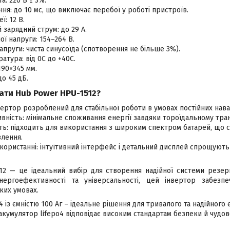
а: 220 В ± 3%.
ня: до 10 мс, що виключає перебої у роботі пристроїв.
ї: 12 В.
зарядний струм: до 29 А.
ої напруги: 154–264 В.
напруги: чиста синусоїда (спотворення не більше 3%).
атура: від 0C до +40C.
190×345 мм.
до 45 дБ.
ати Hub Power HPU-1512?
нвертор розроблений для стабільної роботи в умовах постійних нав
вність: мінімальне споживання енергії завдяки тороїдальному тр
ть: підходить для використання з широким спектром батарей, що 
влення.
користанні: інтуїтивний інтерфейс і детальний дисплей спрощуют
2 — це ідеальний вибір для створення надійної системи резер
енергоефективності та універсальності, цей інвертор забезп
ких умовах.
 із ємністю 100 Аг – ідеальне рішення для тривалого та надійного 
акумулятор lifepo4 відповідає високим стандартам безпеки й чудо