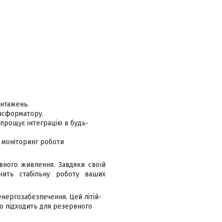
антажень.
ансформатору.
спрощує інтеграцію в будь-
ь моніторинг роботи
вного живлення. Завдяки своїй
ечить стабільну роботу ваших
енергозабезпечення. Цей літій-
во підходить для резервного