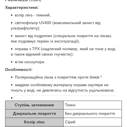
Характеристики:
колір лінз - темний;
світлофільтр UV400 (максимальний захист від
ультрафіолету);
захист від подряпин
(спеціальне покриття на лінзах,
яке подовжує термін їх експлуатації);
оправа з TPX (надлегкий полімер, який не тоне у воді,
а також відомий своєю гнучкістю);
м'які носоупори.
Особливості:
Поляризаційна лінза з покриттям проти бліків *
завдяки особливому матеріалу оправи окуляри не
тонуть у воді, не дивлячись на відсутність ущільнювача;
Ступінь затемнення
Темні
Дзеркальне покриття
Без дзеркального покриття
Колір лінз
Сірий