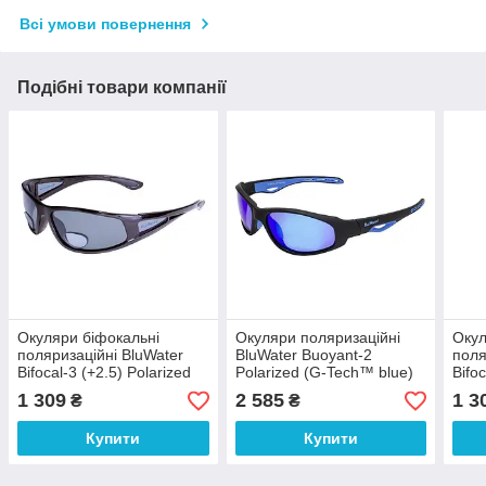
Всі умови повернення
Подібні товари компанії
Окуляри біфокальні
Окуляри поляризаційні
Окул
поляризаційні BluWater
BluWater Buoyant-2
поля
Bifocal-3 (+2.5) Polarized
Polarized (G-Tech™ blue)
Bifo
(gray) (чорна біфокальна
дзеркальні сині
(gra
1 309
2 585
1 3
₴
₴
лінза з діоптріями)
лінз
Купити
Купити