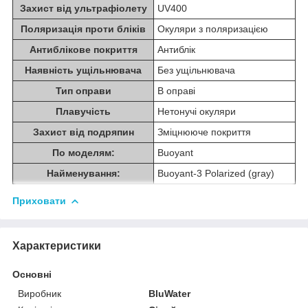
Захист від ультрафіолету
UV400
Поляризація проти бліків
Окуляри з поляризацією
Антиблікове покриття
Антиблік
Наявність ущільнювача
Без ущільнювача
Тип оправи
В оправі
Плавучість
Нетонучі окуляри
Захист від подряпин
Зміцнююче покриття
По моделям:
Buoyant
Найменування:
Buoyant-3 Polarized (gray)
Приховати
Характеристики
Основні
Виробник
BluWater