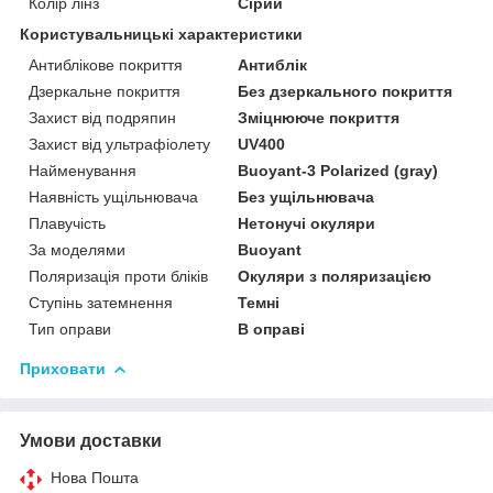
Колір лінз
Сірий
Користувальницькі характеристики
Антиблікове покриття
Антиблік
Дзеркальне покриття
Без дзеркального покриття
Захист від подряпин
Зміцнююче покриття
Захист від ультрафіолету
UV400
Найменування
Buoyant-3 Polarized (gray)
Наявність ущільнювача
Без ущільнювача
Плавучість
Нетонучі окуляри
За моделями
Buoyant
Поляризація проти бліків
Окуляри з поляризацією
Ступінь затемнення
Темні
Тип оправи
В оправі
Приховати
Умови доставки
Нова Пошта