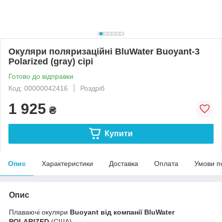
Окуляри поляризаційні BluWater Buoyant-3
Polarized (gray) сірі
Готово до відправки
Код: 00000042416
Роздріб
1 925
₴
Купити
Опис
Характеристики
Доставка
Оплата
Умови п
Опис
Плаваючі окуляри
Buoyant від компанії BluWater
POLARIZED
(США)