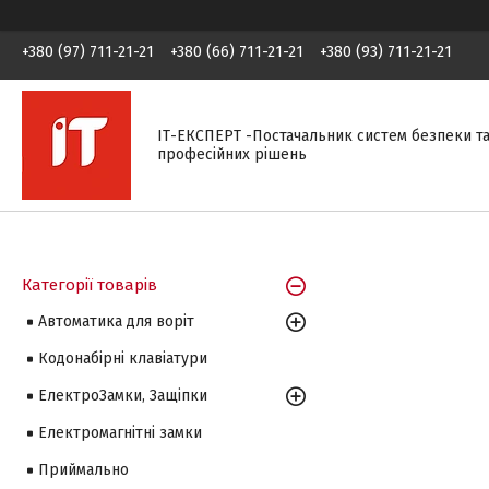
+380 (97) 711-21-21
+380 (66) 711-21-21
+380 (93) 711-21-21
ІТ-ЕКСПЕРТ -Постачальник систем безпеки т
професійних рішень
Категорії товарів
Автоматика для воріт
Кодонабірні клавіатури
ЕлектроЗамки, Защіпки
Електромагнітні замки
Приймально