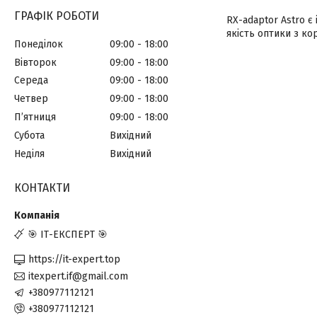
ГРАФІК РОБОТИ
RX-adaptor Astro є
якість оптики з ко
Понеділок
09:00
18:00
Вівторок
09:00
18:00
Середа
09:00
18:00
Четвер
09:00
18:00
Пʼятниця
09:00
18:00
Субота
Вихідний
Неділя
Вихідний
КОНТАКТИ
🎯 ІТ-ЕКСПЕРТ 🎯
https://it-expert.top
itexpert.if@gmail.com
+380977112121
+380977112121