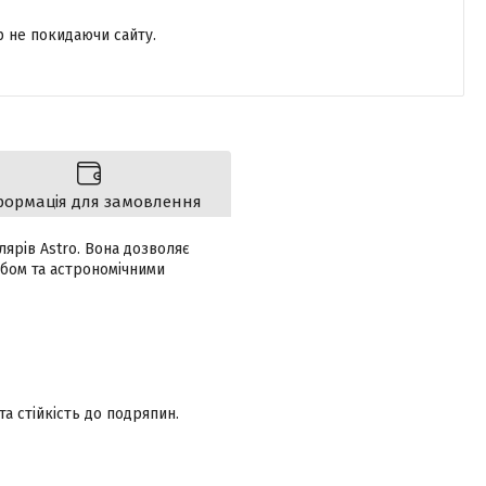
р не покидаючи сайту.
формація для замовлення
лярів Astro. Вона дозволяє
бом та астрономічними
та стійкість до подряпин.