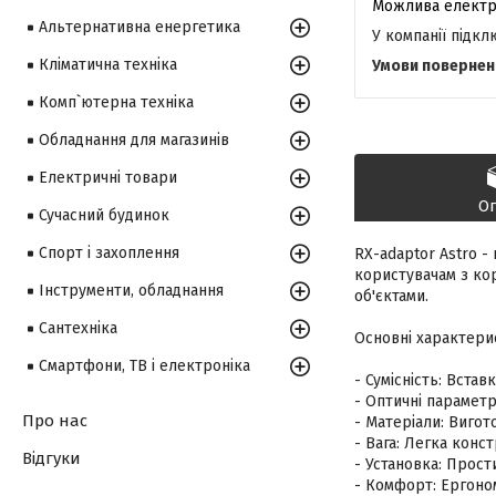
Альтернативна енергетика
У компанії підк
Кліматична техніка
Комп`ютерна техніка
Обладнання для магазинів
Електричні товари
О
Сучасний будинок
Спорт і захоплення
RX-adaptor Astro -
користувачам з ко
Інструменти, обладнання
об'єктами.
Сантехніка
Основні характери
Смартфони, ТВ і електроніка
- Сумісність: Встав
- Оптичні параметри
Про нас
- Матеріали: Вигот
- Вага: Легка конс
Відгуки
- Установка: Прост
- Комфорт: Ергоном