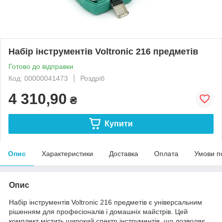
Набір інструментів Voltronic 216 предметів
Готово до відправки
Код: 00000041473
Роздріб
4 310,90
₴
Купити
Опис
Характеристики
Доставка
Оплата
Умови п
Опис
Набір інструментів Voltronic 216 предметів є універсальним
рішенням для професіоналів і домашніх майстрів. Цей
комплект містить широкий спектр інструментів, що дозволяє