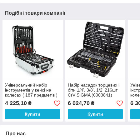
Подібні товари компанії
Універсальний набір
Набір насадок торцевих і
Унів
інструментів у кейсі на
біти 1/4', 3/8', 1/2' 216шт
інст
колесах ( 187 предметів )
CrV SIGMA (6003841)
коле
4 225,10
6 024,70
6 3
₴
₴
Купити
Купити
Про нас