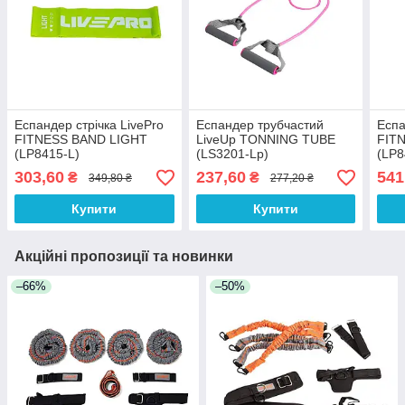
Еспандер стрічка LivePro
Еспандер трубчастий
Еспа
FITNESS BAND LIGHT
LiveUp TONNING TUBE
FIT
(LP8415-L)
(LS3201-Lp)
(LP8
303,60
237,60
541
₴
₴
349,80 ₴
277,20 ₴
Купити
Купити
Акційні пропозиції та новинки
–66%
–50%