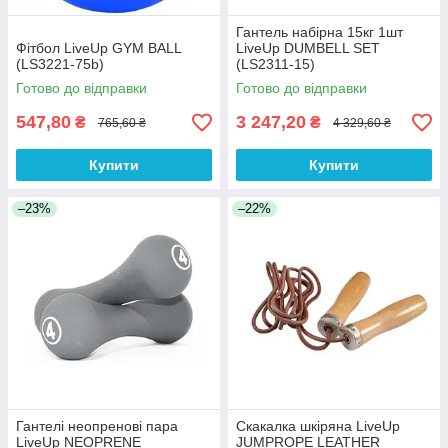
Гантель набірна 15кг 1шт
Фітбол LiveUp GYM BALL
LiveUp DUMBELL SET
(LS3221-75b)
(LS2311-15)
Готово до відправки
Готово до відправки
547,80
3 247,20
₴
₴
765,60 ₴
4 329,60 ₴
Купити
Купити
–23%
–22%
Гантелі неопренові пара
Скакалка шкіряна LiveUp
LiveUp NEOPRENE
JUMPROPE LEATHER