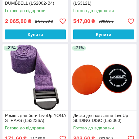
DUMBBELL (LS2002-B4)
(LS3121)
Готово до відправки
Готово до відправки
2 065,80
547,80
₴
₴
2 679,60 ₴
699,60 ₴
Купити
Купити
–21%
–21%
Ремінь для йоги LiveUp YOGA
Диски для ковзання LiveUp
STRAPS (LS3236A)
SLIDING DISC (LS3360)
Готово до відправки
Готово до відправки
171,60
303,60
₴
₴
217,80 ₴
382,80 ₴