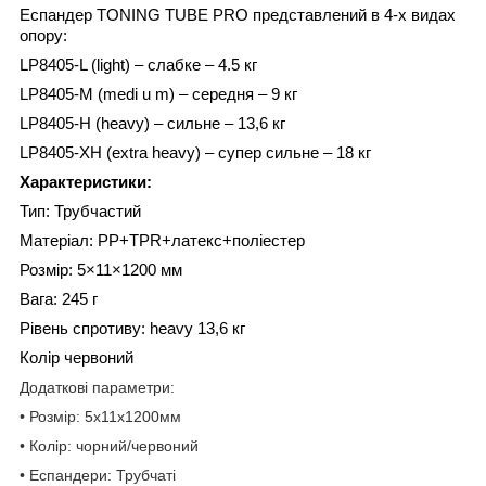
Еспандер TONING TUBE PRO представлений ​​в 4-х видах
опору:
LP8405-L (light) – слабке – 4.5 кг
LP8405-M (medi
u
m) – середня – 9 кг
LP8405-H (heavy) – сильне – 13,6 кг
LP8405-XH (extra heavy) – супер сильне – 18 кг
Характеристики:
Тип: Трубчастий
Матеріал: PP+TPR+латекс+поліестер
Розмір: 5×11×1200 мм
Вага: 245 г
Рівень спротиву: heavy 13,6 кг
Колір червоний
Додаткові параметри:
• Розмір: 5х11х1200мм
• Колір: чорний/червоний
• Еспандери: Трубчаті