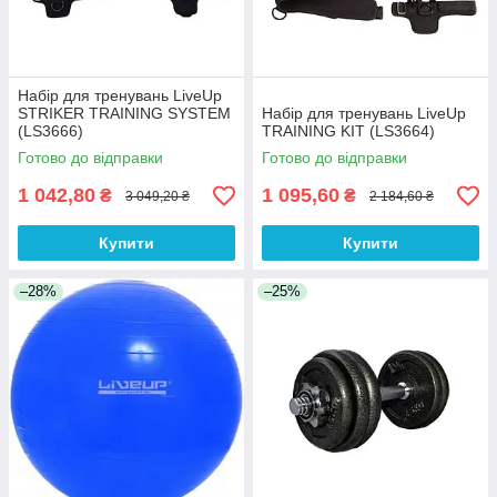
Набiр для тренувань LiveUp
STRIKER TRAINING SYSTEM
Набір для тренувань LiveUp
(LS3666)
TRAINING KIT (LS3664)
Готово до відправки
Готово до відправки
1 042,80
1 095,60
₴
₴
3 049,20 ₴
2 184,60 ₴
Купити
Купити
–28%
–25%