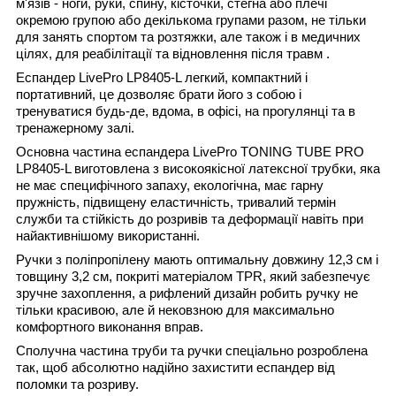
м'язів - ноги, руки, спину, кісточки, стегна або плечі
окремою групою або декількома групами разом, не тільки
для занять спортом та розтяжки, але також і в медичних
цілях, для реабілітації та відновлення після травм .
Еспандер LivePro LP8405-L легкий, компактний і
портативний, це дозволяє брати його з собою і
тренуватися будь-де, вдома, в офісі, на прогулянці та в
тренажерному залі.
Основна частина еспандера LivePro TONING TUBE PRO
LP8405-L виготовлена ​​з високоякісної латексної трубки, яка
не має специфічного запаху, екологічна, має гарну
пружність, підвищену еластичність, тривалий термін
служби та стійкість до розривів та деформації навіть при
найактивнішому використанні.
Ручки з поліпропілену мають оптимальну довжину 12,3 см і
товщину 3,2 см, покриті матеріалом TPR, який забезпечує
зручне захоплення, а рифлений дизайн робить ручку не
тільки красивою, але й нековзною для максимально
комфортного виконання вправ.
Сполучна частина труби та ручки спеціально розроблена
так, щоб абсолютно надійно захистити еспандер від
поломки та розриву.