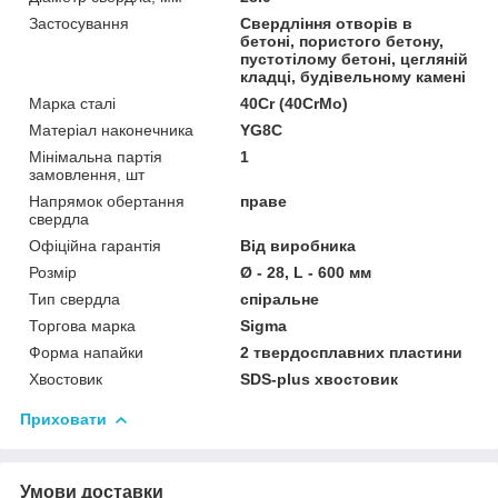
Застосування
Свердління отворів в
бетоні, пористого бетону,
пустотілому бетоні, цегляній
кладці, будівельному камені
Марка сталі
40Cr (40CrMo)
Матеріал наконечника
YG8C
Мінімальна партія
1
замовлення, шт
Напрямок обертання
праве
свердла
Офіційна гарантія
Від виробника
Розмір
Ø - 28, L - 600 мм
Тип свердла
спіральне
Торгова марка
Sigma
Форма напайки
2 твердосплавних пластини
Хвостовик
SDS-plus хвостовик
Приховати
Умови доставки