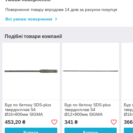
Повернення товару впродовж 14 днів за рахунок покупця
Всі умови повернення
Подібні товари компанії
Бур по бетону SDS-plus
Бур по бетону SDS-plus
Бур 
твердосплав S4
твердосплав S4
твер
Ø16×800мм SIGMA
Ø12×800мм SIGMA
Ø16
(1811491)
(1811331)
(181
453,20
341
366
₴
₴
Купити
Купити