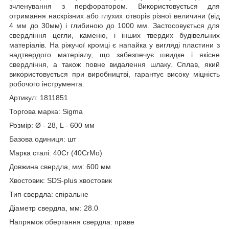
зчленування з перфоратором. Використовується для
отримання наскрізних або глухих отворів різної величини (від
4 мм до 30мм) і глибиною до 1000 мм. Застосовується для
свердління цегли, каменю, і інших твердих будівельних
матеріалів. На ріжучої кромці є напайка у вигляді пластини з
надтвердого матеріалу, що забезпечує швидке і якісне
свердління, а також повне видалення шлаку. Сплав, який
використовується при виробництві, гарантує високу міцність
робочого інструмента.
Артикул: 1811851
Торгова марка: Sigma
Розмір: Ø - 28, L - 600 мм
Базова одиниця: шт
Марка сталі: 40Cr (40CrMo)
Довжина свердла, мм: 600 мм
Хвостовик: SDS-plus хвостовик
Тип свердла: спіральне
Діаметр свердла, мм: 28.0
Напрямок обертання свердла: праве