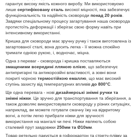
гарантує високу якість кожного виробу. Ми використовуємо
лише
сертифіковану сталь
високої міцності, яка забезпечує
функціональність та надійність сковороди
понад 20 років
.
Завдяки спеціальному процесу загартування наша сковорода
протистоїть деформації і зберігає свою форму навіть при
інтенсивному використанні.
Кришка для сковороди має зручну ручку і також виготовлена із
загартованої сталі, вона досить легка - її можна спокійно
тримати однією рукою, і, водночас, міцна.
Одна з переваг - сковорода і кришка поставляються
змащеними всередині лляною олією
, що забезпечує
антипригарні та антикорозійні властивості, а зовні вони
покриті чорною
термостійкою емаллю
, що має високий
ступінь захисту від температурних впливів
до 800°C
.
Ще одна перевага - нові
дизайнерські знімні ручки та
знімні ніжки
. Це зручно для транспортування та зберігання, а
також дозволяє використовувати сковороду у різних ситуаціях,
наприклад, ви можете готувати смачну їжу на відкритому
вогні, а потім легко прибрати ніжки для зручності
використання на мангалі чи печі. Ніжки являють собою
сталевий прут завдовжки
250мм та Ø10мм
.
Товар ретельно пакується в гофрокартон та стретч-плівку за