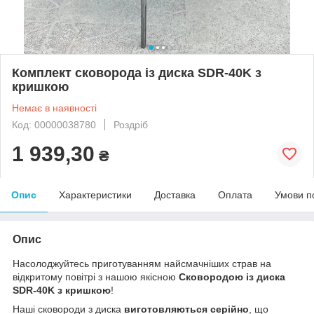
Комплект сковорода із диска SDR-40K з
кришкою
Немає в наявності
Код: 00000038780
Роздріб
1 939,30
₴
Опис
Характеристики
Доставка
Оплата
Умови п
Опис
Насолоджуйтесь приготуванням найсмачніших страв на
відкритому повітрі з нашою якісною
Сковородою із диска
SDR-40K з кришкою
!
Наші сковороди з диска
виготовляються серійно
, що