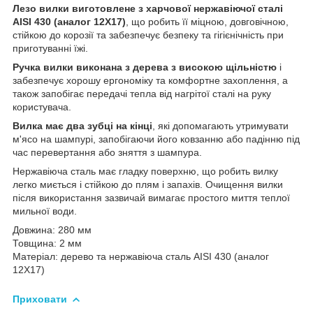
Лезо вилки виготовлене з харчової нержавіючої сталі
AISI 430 (аналог 12Х17)
, що робить її міцною, довговічною,
стійкою до корозії та забезпечує безпеку та гігієнічність при
приготуванні їжі.
Ручка вилки виконана з дерева з високою щільністю
і
забезпечує хорошу ергономіку та комфортне захоплення, а
також запобігає передачі тепла від нагрітої сталі на руку
користувача.
Вилка має два зубці на кінці
, які допомагають утримувати
м'ясо на шампурі, запобігаючи його ковзанню або падінню під
час перевертання або зняття з шампура.
Нержавіюча сталь має гладку поверхню, що робить вилку
легко миється і стійкою до плям і запахів. Очищення вилки
після використання зазвичай вимагає простого миття теплої
мильної води.
Довжина: 280 мм
Товщина: 2 мм
Матеріал: дерево та нержавіюча сталь AISI 430 (аналог
12Х17)
Приховати