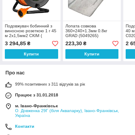
Подовжувач бобинний з
Лопата совкова
Подо
виносною розеткою 1 г 45
360×240×1.3мм 0.8кг
40 м
м 2х1,5мм2 СКІМ (
GRAD (5049265)
С020
С0202002 )
3 294,85
223,30
2 6
₴
₴
Купити
Купити
Про нас
99% позитивних з 311 відгуків за рік
Працює з 31.01.2018
м. Івано-Франківськ
О. Довженка 29Г (біля Аквапарку), Івано-Франківськ,
Україна
Контакти