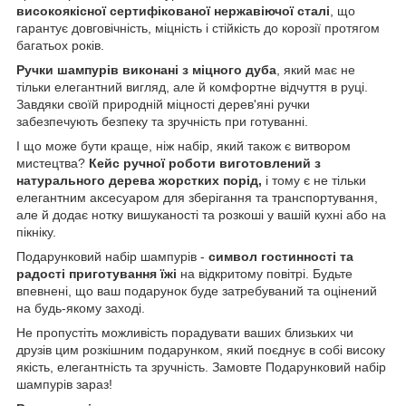
високоякісної сертифікованої нержавіючої сталі
, що
гарантує довговічність, міцність і стійкість до корозії протягом
багатьох років.
Ручки шампурів виконані з міцного дуба
, який має не
тільки елегантний вигляд, але й комфортне відчуття в руці.
Завдяки своїй природній міцності дерев'яні ручки
забезпечують безпеку та зручність при готуванні.
І що може бути краще, ніж набір, який також є витвором
мистецтва?
Кейс ручної роботи виготовлений з
натурального дерева жорстких порід,
і тому є не тільки
елегантним аксесуаром для зберігання та транспортування,
але й додає нотку вишуканості та розкоші у вашій кухні або на
пікніку.
Подарунковий набір шампурів -
символ гостинності та
радості приготування їжі
на відкритому повітрі. Будьте
впевнені, що ваш подарунок буде затребуваний та оцінений
на будь-якому заході.
Не пропустіть можливість порадувати ваших близьких чи
друзів цим розкішним подарунком, який поєднує в собі високу
якість, елегантність та зручність. Замовте Подарунковий набір
шампурів зараз!