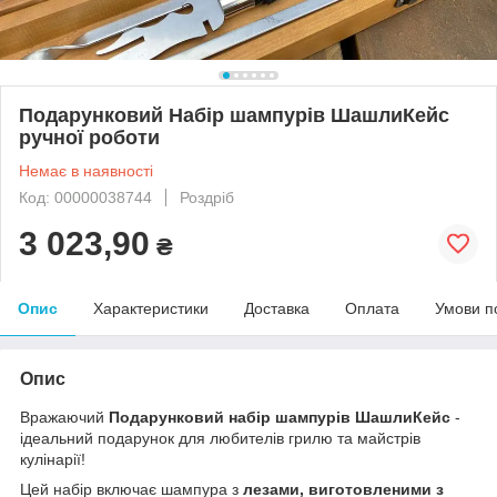
Подарунковий Набір шампурів ШашлиКейс
ручної роботи
Немає в наявності
Код: 00000038744
Роздріб
3 023,90
₴
Опис
Характеристики
Доставка
Оплата
Умови п
Опис
Вражаючий
Подарунковий набір шампурів ШашлиКейс
-
ідеальний подарунок для любителів грилю та майстрів
кулінарії!
Цей набір включає шампура з
лезами, виготовленими з