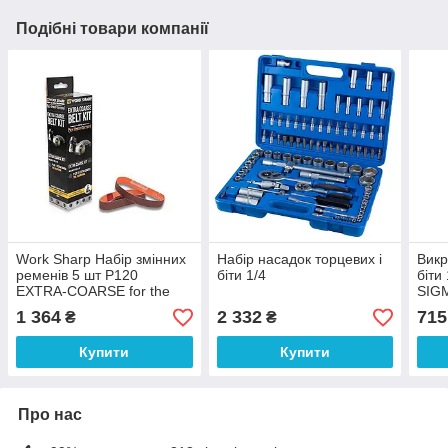
Подібні товари компанії
Work Sharp Набір змінних
Набір насадок торцевих і
Викр
ременів 5 шт P120
біти 1/4
біти
EXTRA-COARSE for the
SIGM
Ken Onion Edition Knife &
1 364
2 332
715
₴
₴
Tool
Купити
Купити
Про нас