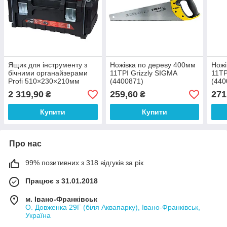
Ящик для інструменту з
Ножівка по дереву 400мм
Ножі
бічними органайзерами
11TPI Grizzly SIGMA
11TP
Profi 510×230×210мм
(4400871)
(440
ULTRA (7402402)
2 319,90
259,60
271
₴
₴
Купити
Купити
Про нас
99% позитивних з 318 відгуків за рік
Працює з 31.01.2018
м. Івано-Франківськ
О. Довженка 29Г (біля Аквапарку), Івано-Франківськ,
Україна