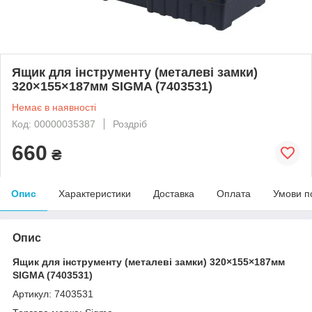
Ящик для інструменту (металеві замки)
320×155×187мм SIGMA (7403531)
Немає в наявності
Код: 00000035387
Роздріб
660
₴
Опис
Характеристики
Доставка
Оплата
Умови п
Опис
Ящик для інструменту (металеві замки) 320×155×187мм
SIGMA (7403531)
Артикул: 7403531