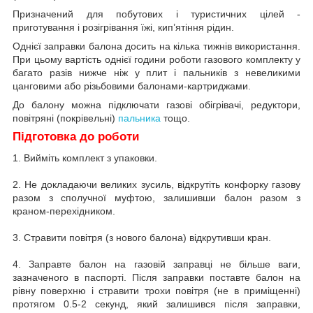
Призначений для побутових і туристичних цілей -
приготування і розігрівання їжі, кип’ятіння рідин.
Однієї заправки балона досить на кілька тижнів використання.
При цьому вартість однієї години роботи газового комплекту у
багато разів нижче ніж у плит і пальників з невеликими
цанговими або різьбовими балонами-картриджами.
До балону можна підключати газові обігрівачі, редуктори,
повітряні (покрівельні)
пальника
тощо.
Підготовка до роботи
1. Вийміть комплект з упаковки.
2. Не докладаючи великих зусиль, відкрутіть конфорку газову
разом з сполучної муфтою, залишивши балон разом з
краном-перехідником.
3. Стравити повітря (з нового балона) відкрутивши кран.
4. Заправте балон на газовій заправці не більше ваги,
зазначеного в паспорті. Після заправки поставте балон на
рівну поверхню і стравити трохи повітря (не в приміщенні)
протягом 0.5-2 секунд, який залишився після заправки,