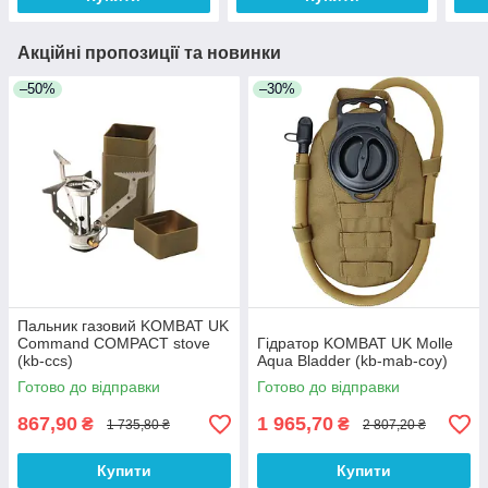
Акційні пропозиції та новинки
–50%
–30%
Пальник газовий KOMBAT UK
Command COMPACT stove
Гідратор KOMBAT UK Molle
(kb-ccs)
Aqua Bladder (kb-mab-coy)
Готово до відправки
Готово до відправки
867,90
1 965,70
₴
₴
1 735,80 ₴
2 807,20 ₴
Купити
Купити