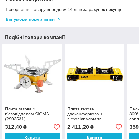
Повернення товару впродовж 14 днів за рахунок покупця
Всі умови повернення
Подібні товари компанії
Плита газова з
Плита газова
Паль
п'єзопідпалом SIGMA
двоконфоркова з
360°
(2903531)
п'єзопідпалом та
сопл
адаптером Comfort (кейс)
рук
312,40
2 411,20
359
₴
₴
SIGMA (2903461)
SIGM
Купити
Купити