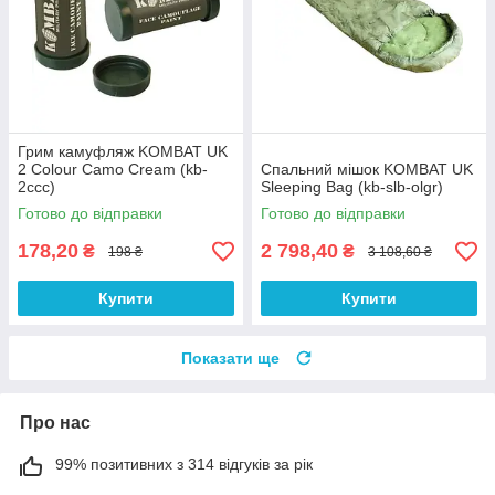
Грим камуфляж KOMBAT UK
2 Colour Camo Cream (kb-
Спальний мішок KOMBAT UK
2ccc)
Sleeping Bag (kb-slb-olgr)
Готово до відправки
Готово до відправки
178,20
2 798,40
₴
₴
198 ₴
3 108,60 ₴
Купити
Купити
Показати ще
Про нас
99% позитивних з 314 відгуків за рік