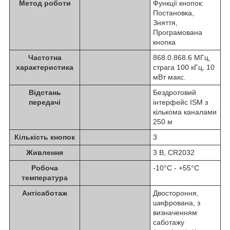
Метод роботи
Функції кнопок:
Постановка,
Зняття,
Програмована
кнопка
Частотна
868.0.868.6 МГц,
характеристика
страга 100 кГц, 10
мВт макс.
Відстань
Бездротовий
передачі
інтерфейс ISM з
кількома каналами
250 м
Кількість кнопок
3
Живлення
3 В, CR2032
Робоча
-10°C - +55°C
температура
Антісаботаж
Двостороння,
шифрована, з
визначенням
саботажу