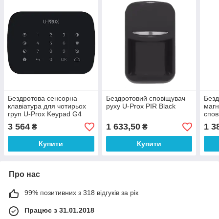
Бездротова сенсорна
Бездротовий сповіщувач
Безд
клавіатура для чотирьох
руху U-Prox PIR Black
магн
груп U-Prox Keypad G4
спов
Black
Prox
3 564
1 633,50
1 3
₴
₴
Купити
Купити
Про нас
99% позитивних з 318 відгуків за рік
Працює з 31.01.2018