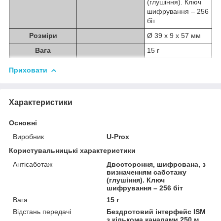
(глушіння). Ключ
шифрування – 256
біт
Розміри
Ø 39 x 9 x 57 мм
Вага
15 г
Приховати
Характеристики
Основні
Виробник
U-Prox
Користувальницькі характеристики
Антісаботаж
Двостороння, шифрована, з
визначенням саботажу
(глушіння). Ключ
шифрування – 256 біт
Вага
15 г
Відстань передачі
Бездротовий інтерфейс ISM
з кількома каналами 250 м