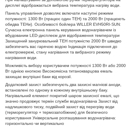
дисплеї відображається вибрана температура нагріву води.
Панель управління дозволяє включати наступні режими
потужності: 1300 Вт (працює один ТЕН) та 2000 Вт (працюють
обидва ТЕНи). Особливості бойлера WILLER EVH50RI-SUN:
Сучасна електронна панель керування водонагрівачем із
вбудованим LED-дисплеєм для відображення температури
Захищений занурювальний ТЕН потужністю 2000 Вт швидко
забезпечить вас гарячою водою Індикація підключення до
електромережі, стану нагрівання та вибраного режиму
нагрівання води.
Можливість вибору користувачем потужності 1300 Вт або 2000
Вт однією кнопкою Високоякісна титанокварцова емаль
захищає внутрішні баки від корозії.
Додатковий захист забезпечують два захисні магнієві аноди,
встановлені по одному в кожному внутрішньому баку.
Нагрівальний елемент покритий шаром захисної емалі, що
значно продовжує термін служби водонагрівача Захист від
надлишкового тиску, подвійний захист від перегріву води
(терморегулятор + термозапобіжник) для безпечного
користування Універсальне розташування водонагрівача:
горизонтально чи вертикально