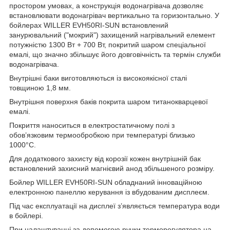
простором умовах, а конструкція водонагрівача дозволяє
встановлювати водонагрівач вертикально та горизонтально. У
бойлерах WILLER EVH50RI-SUN встановлений
занурювальний ("мокрий") захищений нагрівальний елемент
потужністю 1300 Вт + 700 Вт, покритий шаром спеціальної
емалі, що значно збільшує його довговічність та термін служби
водонагрівача.
Внутрішні баки виготовляються із високоякісної сталі
товщиною 1,8 мм.
Внутрішня поверхня баків покрита шаром титанокварцевої
емалі.
Покриття наноситься в електростатичному полі з
обов’язковим термообробкою при температурі близько
1000°С.
Для додаткового захисту від корозії кожен внутрішній бак
встановлений захисний магнієвий анод збільшеного розміру.
Бойлер WILLER EVH50RI-SUN обладнаний інноваційною
електронною панеллю керування із вбудованим дисплеєм.
Під час експлуатації на дисплеї з’являється температура води
в бойлері.
При налаштуванні за допомогою ручки терморегулятора на