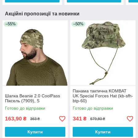
Акційні пропозиції та новинки
–55%
–50%
Панама тактична KOMBAT
Шапка Beanie 2.0 CoolPass
UK Special Forces Hat (kb-sfh-
Піксель (7909), S
btp-60)
Готово до відправки
Готово до відправки
163,90
341
₴
₴
363 ₴
679,80 ₴
Купити
Купити