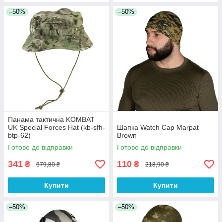
–50%
–50%
Панама тактична KOMBAT
UK Special Forces Hat (kb-sfh-
Шапка Watch Cap Marpat
btp-62)
Brown
Готово до відправки
Готово до відправки
341
110
₴
₴
679,80 ₴
218,90 ₴
Купити
Купити
–50%
–50%