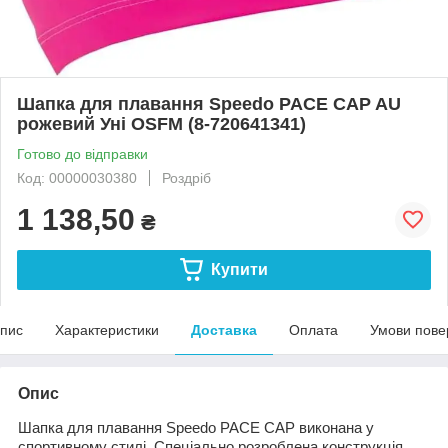
Шапка для плавання Speedo PACE CAP AU
рожевий Уні OSFM (8-720641341)
Готово до відправки
Код: 00000030380
Роздріб
1 138,50
₴
Купити
пис
Характеристики
Доставка
Оплата
Умови пове
Опис
Шапка для плавання Speedo PACE CAP виконана у
спортивному стилі. Спеціально розроблена конструкція