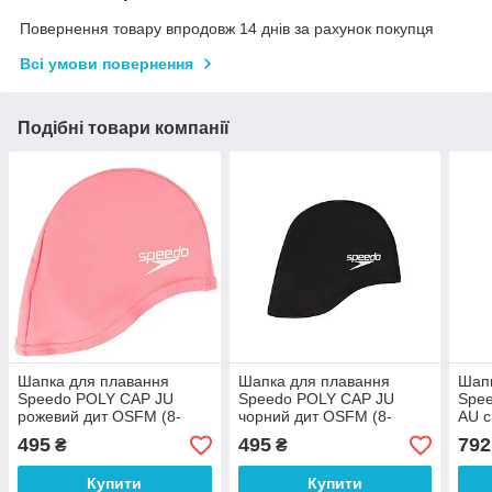
Повернення товару впродовж 14 днів за рахунок покупця
Всі умови повернення
Подібні товари компанії
Шапка для плавання
Шапка для плавання
Шапк
Speedo POLY CAP JU
Speedo POLY CAP JU
Spe
рожевий дит OSFM (8-
чорний дит OSFM (8-
AU с
710111587)
710110001)
709
495
495
792
₴
₴
Купити
Купити