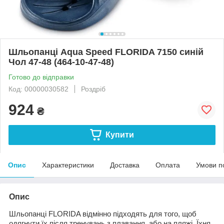
Шльопанці Aqua Speed ​​FLORIDA 7150 синій
Чол 47-48 (464-10-47-48)
Готово до відправки
Код: 00000030582
Роздріб
924
₴
Купити
Опис
Характеристики
Доставка
Оплата
Умови п
Опис
Шльопанці ​​FLORIDA відмінно підходять для того, щоб
одягнути їх після тренувань з плавання, або на пляжі. Їхня