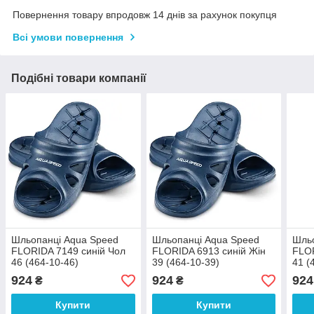
Повернення товару впродовж 14 днів за рахунок покупця
Всі умови повернення
Подібні товари компанії
Шльопанці Aqua Speed ​​
Шльопанці Aqua Speed ​​
Шльо
FLORIDA 7149 синій Чол
FLORIDA 6913 синій Жін
FLOR
46 (464-10-46)
39 (464-10-39)
41 (
924
924
924
₴
₴
Купити
Купити