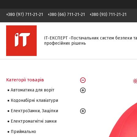
+380 (97) 711-21-21
+380 (66) 711-21-21
+380 (93) 711-21-21
ІТ-ЕКСПЕРТ -Постачальник систем безпеки т
професійних рішень
Категорії товарів
Автоматика для воріт
Кодонабірні клавіатури
ЕлектроЗамки, Защіпки
Електромагнітні замки
Приймально