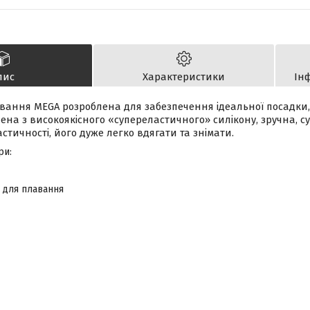
пис
Характеристики
Ін
ання MEGA розроблена для забезпечення ідеальної посадки, 
ена ​​з високоякісного «супереластичного» силікону, зручна, 
стичності, його дуже легко вдягати та знімати.
ри:
 для плавання