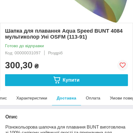
Шапка для плавання Aqua Speed ​​BUNT 4084
мультиколор Уні OSFM (113-91)
Готово до відправки
Код: 00000031097
Роздріб
300,30
₴
Купити
пис
Характеристики
Доставка
Оплата
Умови пове
Опис
Різнокольорова шапочка для плавання BUNT виготовлена ​​
зі 100% силікону найвищої якості та призначена для