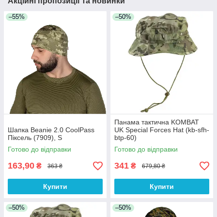
Акційні пропозиції та новинки
–55%
–50%
Панама тактична KOMBAT
Шапка Beanie 2.0 CoolPass
UK Special Forces Hat (kb-sfh-
Піксель (7909), S
btp-60)
Готово до відправки
Готово до відправки
163,90
341
₴
₴
363 ₴
679,80 ₴
Купити
Купити
–50%
–50%