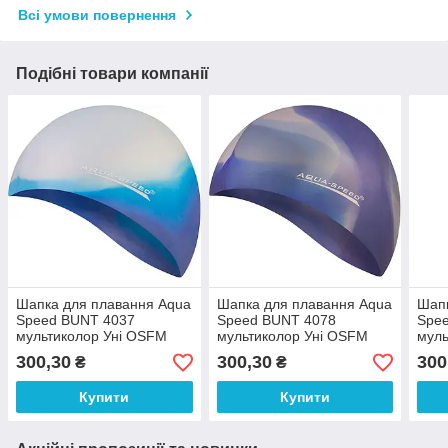
Всі умови повернення
Подібні товари компанії
Шапка для плавання Aqua
Шапка для плавання Aqua
Шапк
Speed ​​BUNT 4037
Speed ​​BUNT 4078
Spee
мультиколор Уні OSFM
мультиколор Уні OSFM
муль
(113-42)
(113-85)
(113
300,30
300,30
300
₴
₴
Купити
Купити