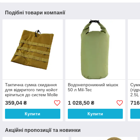
Подібні товари компанії
Тактична сумка скидання
Водонепроникний мішок
Сумк
для відкритого типу койот
50 л Mil-Tec
(гід
кріпиться до систем Molle
2.5L
359,04
1 028,50
716
₴
₴
Купити
Купити
Акційні пропозиції та новинки