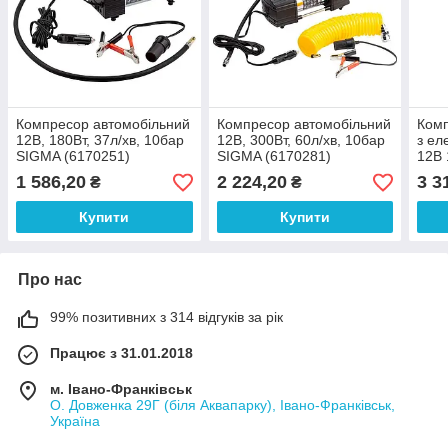
Компресор автомобільний
Компресор автомобільний
Комп
12В, 180Вт, 37л/хв, 10бар
12В, 300Вт, 60л/хв, 10бар
з ел
SIGMA (6170251)
SIGMA (6170281)
12В 
10ба
1 586,20
2 224,20
3 3
₴
₴
Купити
Купити
Про нас
99% позитивних з 314 відгуків за рік
Працює з 31.01.2018
м. Івано-Франківськ
О. Довженка 29Г (біля Аквапарку), Івано-Франківськ,
Україна