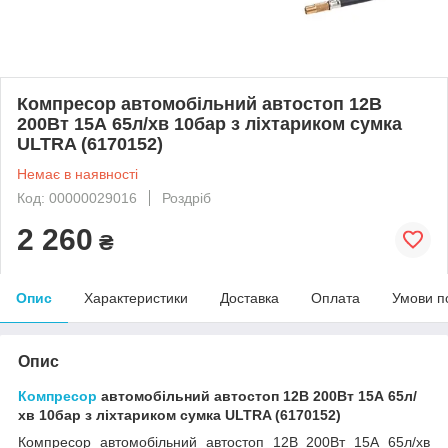
Компресор автомобільний автостоп 12В
200Вт 15А 65л/хв 10бар з ліхтариком сумка
ULTRA (6170152)
Немає в наявності
Код: 00000029016
Роздріб
2 260
₴
Опис
Характеристики
Доставка
Оплата
Умови п
Опис
Компресор
автомобільний автостоп 12В 200Вт 15А 65л/
хв 10бар з ліхтариком сумка ULTRA (6170152)
Компресор автомобільний автостоп 12В 200Вт 15А 65л/хв