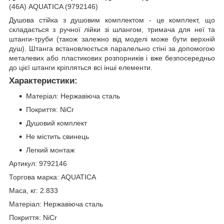
(46A) AQUATICA (9792146)
Душова стійка з душовим комплектом - це комплект, що
складається з ручної лійки зі шлангом, тримача для неї та
штанги-труби (також залежно від моделі може бути верхній
душ). Штанга встановлюється паралельно стіні за допомогою
металевих або пластикових розпорників і вже безпосередньо
до цієї штанги кріпляться всі інші елементи.
Характеристики:
Матеріал: Нержавiюча сталь
Покриття: NiCr
Душовий комплект
Не містить свинець
Легкий монтаж
Артикул: 9792146
Торгова марка: AQUATICA
Маса, кг: 2.833
Матеріал: Нержавiюча сталь
Покриття: NiCr