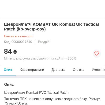
Шеврон/патч KOMBAT UK Kombat UK Tactical
Patch (kb-pvctp-coy)
Немає в наявності
Код: 00000027540
Роздріб
84
₴
Мінімальна сума замовлення на сайті — 200 ₴
Опис
Характеристики
Доставка
Оплата
Умови п
Опис
Шеврон/патч Kombat PVC Tactical Patch
Тактична ПВХ нашивка з липучкою з заднього боку. Розмір:
75 мм х 50 мм.