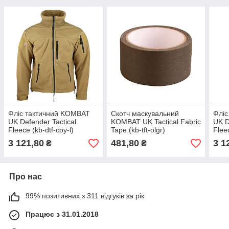
Фліс тактичний KOMBAT
Скотч маскувальний
Фліс
UK Defender Tactical
KOMBAT UK Tactical Fabric
UK D
Fleece (kb-dtf-coy-l)
Tape (kb-tft-olgr)
Flee
3 121,80
481,80
3 1
₴
₴
Про нас
99% позитивних з 311 відгуків за рік
Працює з 31.01.2018