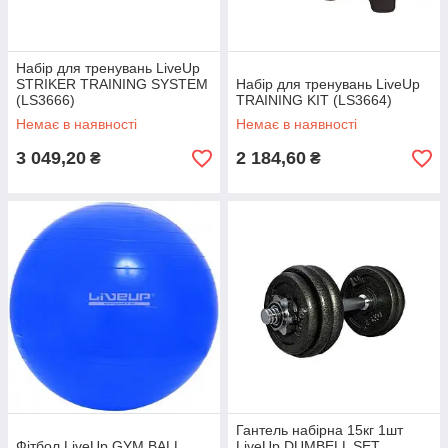
Набiр для тренувань LiveUp
STRIKER TRAINING SYSTEM
Набір для тренувань LiveUp
(LS3666)
TRAINING KIT (LS3664)
Немає в наявності
Немає в наявності
3 049,20
2 184,60
₴
₴
Гантель набірна 15кг 1шт
Фітбол LiveUp GYM BALL
LiveUp DUMBELL SET