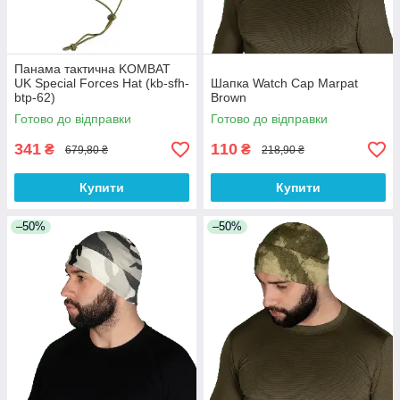
Панама тактична KOMBAT
UK Special Forces Hat (kb-sfh-
Шапка Watch Cap Marpat
btp-62)
Brown
Готово до відправки
Готово до відправки
341
110
₴
₴
679,80 ₴
218,90 ₴
Купити
Купити
–50%
–50%