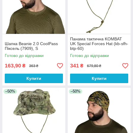
Панама тактична KOMBAT
Шапка Beanie 2.0 CoolPass
UK Special Forces Hat (kb-sfh-
Піксель (7909), S
btp-60)
Готово до відправки
Готово до відправки
163,90
341
₴
₴
363 ₴
679,80 ₴
Купити
Купити
–50%
–50%