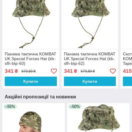
Панама тактична KOMBAT
Панама тактична KOMBAT
Скот
UK Special Forces Hat (kb-
UK Special Forces Hat (kb-
KOMB
sfh-btp-60)
sfh-btp-62)
Tape 
341
341
415
₴
₴
679,80 ₴
679,80 ₴
Купити
Купити
Акційні пропозиції та новинки
–55%
–50%