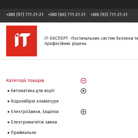
+380 (97) 711-21-21
+380 (66) 711-21-21
+380 (93) 711-21-21
ІТ-ЕКСПЕРТ -Постачальник систем безпеки т
професійних рішень
Категорії товарів
Автоматика для воріт
Кодонабірні клавіатури
ЕлектроЗамки, Защіпки
Електромагнітні замки
Приймально