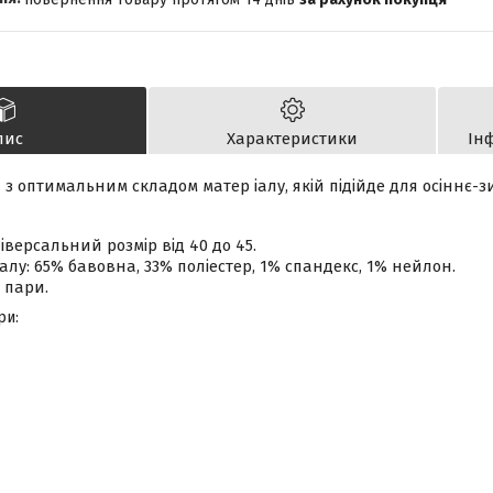
пис
Характеристики
Ін
и з оптимальним складом
матер
іалу, якій підійде для осіннє-
ніверсальний розмір від 40 до 45.
алу: 65% бавовна, 33% поліестер, 1% спандекс, 1% нейлон.
3 пари.
ри: