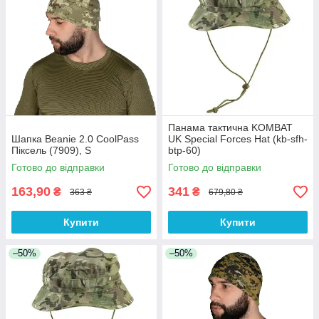
Панама тактична KOMBAT
Шапка Beanie 2.0 CoolPass
UK Special Forces Hat (kb-sfh-
Піксель (7909), S
btp-60)
Готово до відправки
Готово до відправки
163,90
341
₴
₴
363 ₴
679,80 ₴
Купити
Купити
–50%
–50%