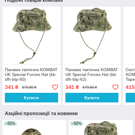
Подібні товари компанії
Панама тактична KOMBAT
Панама тактична KOMBAT
Скот
UK Special Forces Hat (kb-
UK Special Forces Hat (kb-
KOMB
sfh-btp-60)
sfh-btp-62)
Tape 
341
341
415
₴
₴
679,80 ₴
679,80 ₴
Купити
Купити
Акційні пропозиції та новинки
–55%
–50%