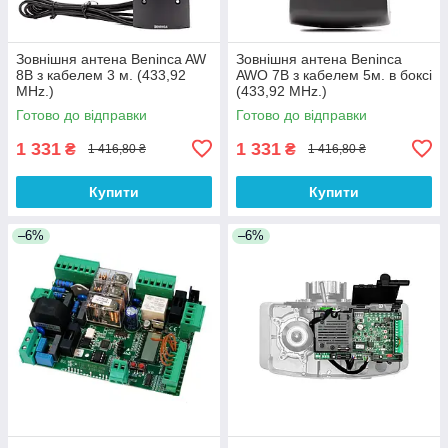
Зовнішня антена Beninca AW
Зовнішня антена Beninca
8B з кабелем 3 м. (433,92
AWO 7B з кабелем 5м. в боксі
MHz.)
(433,92 MHz.)
Готово до відправки
Готово до відправки
1 331
1 331
₴
₴
1 416,80 ₴
1 416,80 ₴
Купити
Купити
–6%
–6%