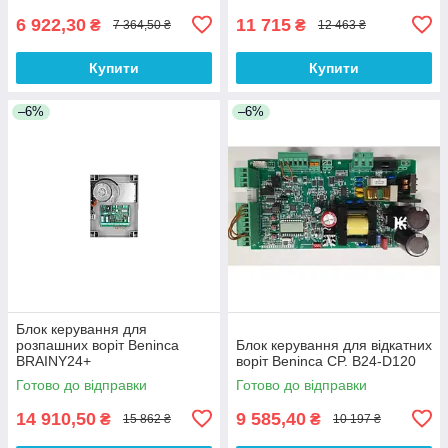
6 922,30
11 715
₴
₴
7 364,50 ₴
12 463 ₴
Купити
Купити
–6%
–6%
Блок керування для
розпашних воріт Beninca
Блок керування для відкатних
BRAINY24+
воріт Beninca CP. B24-D120
Готово до відправки
Готово до відправки
14 910,50
9 585,40
₴
₴
15 862 ₴
10 197 ₴