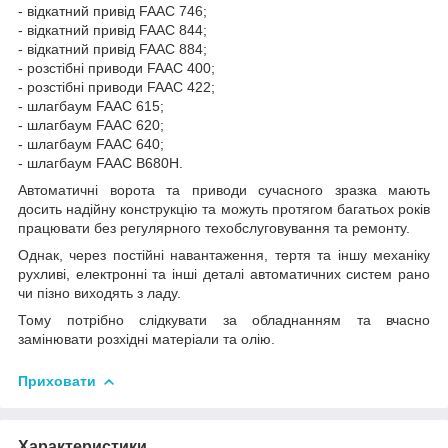
- відкатний привід FAAC 746;
- відкатний привід FAAC 844;
- відкатний привід FAAC 884;
- розстібні приводи FAAC 400;
- розстібні приводи FAAC 422;
- шлагбаум FAAC 615;
- шлагбаум FAAC 620;
- шлагбаум FAAC 640;
- шлагбаум FAAC B680H.
Автоматичні ворота та приводи сучасного зразка мають
досить надійну конструкцію та можуть протягом багатьох років
працювати без регулярного техобслуговування та ремонту.
Однак, через постійні навантаження, тертя та іншу механіку
рухливі, електронні та інші деталі автоматичних систем рано
чи пізно виходять з ладу.
Тому потрібно слідкувати за обладнанням та вчасно
замінювати розхідні матеріали та олію.
Приховати
Характеристики