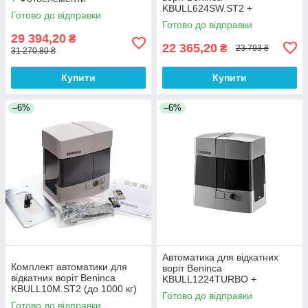
KBULL624SW.ST2 +
Готово до відправки
Фотоелементи + лампа
Готово до відправки
29 394,20
₴
22 365,20
₴
23 793 ₴
31 270,80 ₴
Купити
Купити
–6%
–6%
Автоматика для відкатних
Комплект автоматики для
воріт Beninca
відкатних воріт Beninca
KBULL1224TURBO +
KBULL10M.ST2 (до 1000 кг)
Фотоелементи + лампа
Готово до відправки
Готово до відправки