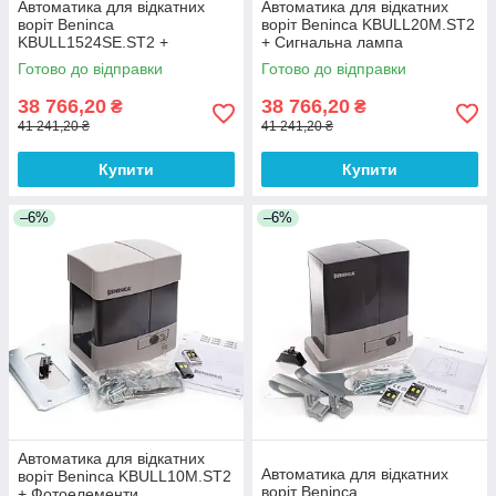
Автоматика для відкатних
Автоматика для відкатних
воріт Beninca
воріт Beninca KBULL20M.ST2
KBULL1524SE.ST2 +
+ Сигнальна лампа
Сигнальна лампа
Готово до відправки
Готово до відправки
38 766,20
38 766,20
₴
₴
41 241,20 ₴
41 241,20 ₴
Купити
Купити
–6%
–6%
Автоматика для відкатних
Автоматика для відкатних
воріт Beninca KBULL10M.ST2
воріт Beninca
+ Фотоелементи