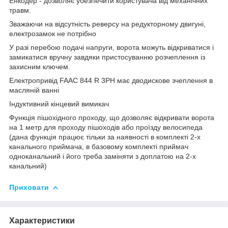
Енкодер - дозволяє убезпечити користувача від механічних
травм.
Зважаючи на відсутність реверсу на редукторному двигуні,
електрозамок не потрібно
У разі перебою подачі напруги, ворота можуть відкриватися і
замикатися вручну завдяки пристосуванню розчеплення із
захисним ключем.
Електропривід FAAC 844 R 3PH має дводискове зчеплення в
масляній ванні
Індуктивний кінцевий вимикач
Функція пішохідного проходу, що дозволяє відкривати ворота
на 1 метр для проходу пішоходів або проїзду велосипеда
(дана функція працює тільки за наявності в комплекті 2-х
канального приймача, в базовому комплекті приймач
одноканальний і його треба заміняти з доплатою на 2-х
канальний)
Приховати
Характеристики