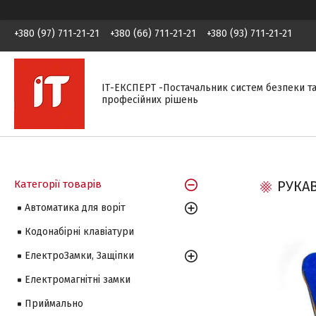
+380 (97) 711-21-21
+380 (66) 711-21-21
+380 (93) 711-21-21
ІТ-ЕКСПЕРТ -Постачальник систем безпеки т
професійних рішень
Категорії товарів
РУКАВ
Автоматика для воріт
Кодонабірні клавіатури
ЕлектроЗамки, Защіпки
Електромагнітні замки
Приймально