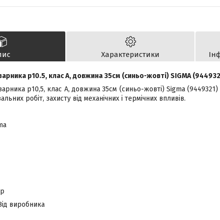
пис
Характеристики
Ін
варника р10.5, клас А, довжина 35см (синьо-жовті) SIGMA (944932
арника р10,5, клас А, довжина 35см (синьо-жовті) Sigma (9449321)
льних робіт, захисту від механічних і термічних впливів.
ma
ар
 Від виробника