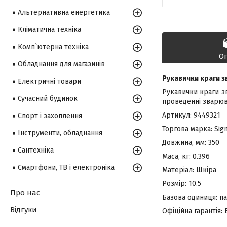
Альтернативна енергетика
Кліматична техніка
Комп`ютерна техніка
О
Обладнання для магазинів
Рукавички краги з
Електричні товари
Рукавички краги зв
Сучасний будинок
проведенні зварюва
Артикул: 9449321
Спорт і захоплення
Торгова марка: Sig
Інструменти, обладнання
Довжина, мм: 350
Сантехніка
Маса, кг: 0.396
Смартфони, ТВ і електроніка
Матеріал: Шкіра
Розмір: 10.5
Про нас
Базова одиниця: п
Відгуки
Офіційна гарантія: