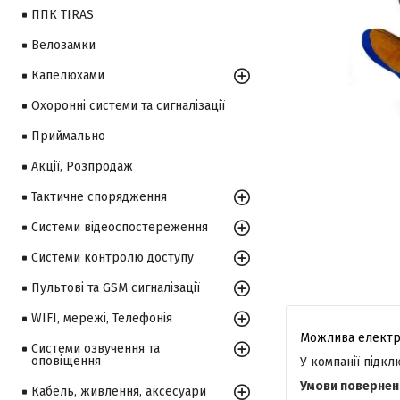
ППК TIRAS
Велозамки
Капелюхами
Охоронні системи та сигналізації
Приймально
Акції, Розпродаж
Тактичне спорядження
Системи відеоспостереження
Системи контролю доступу
Пультові та GSM сигналізації
WIFI, мережі, Телефонія
Системи озвучення та
оповіщення
У компанії підк
Кабель, живлення, аксесуари