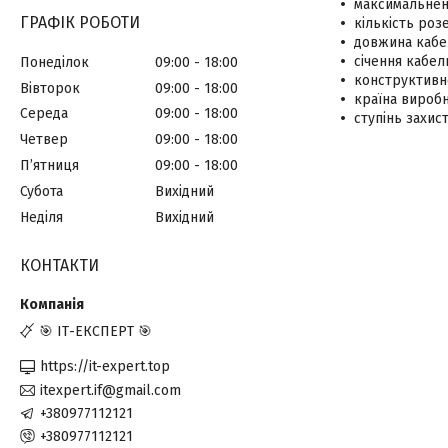
максимальнен
ГРАФІК РОБОТИ
кількість роз
довжина кабе
січення кабел
Понеділок
09:00
18:00
конструктивн
Вівторок
09:00
18:00
країна вироб
Середа
09:00
18:00
ступінь захис
Четвер
09:00
18:00
Пʼятниця
09:00
18:00
Субота
Вихідний
Неділя
Вихідний
КОНТАКТИ
🎯 ІТ-ЕКСПЕРТ 🎯
https://it-expert.top
itexpert.if@gmail.com
+380977112121
+380977112121