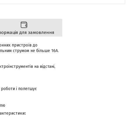
формація для замовлення
онних пристроїв до
альним струмом не більше 16А.
роінструментів на відстані,
 роботи і полегшує
елю
актеристики​
: