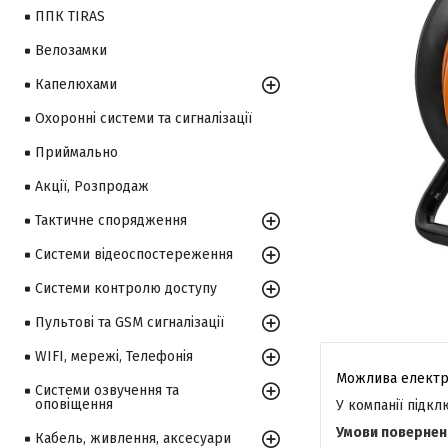
ППК TIRAS
Велозамки
Капелюхами
Охоронні системи та сигналізації
Приймально
Акції, Розпродаж
Тактичне спорядження
Системи відеоспостереження
Системи контролю доступу
Пультові та GSM сигналізації
WIFI, мережі, Телефонія
Системи озвучення та
оповіщення
У компанії підк
Кабель, живлення, аксесуари