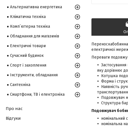
Альтернативна енергетика
Кліматична техніка
Комп`ютерна техніка
О
Обладнання для магазинів
Переноскабобинна 
Електричні товари
електричної мереж
Сучасний будинок
Переваги подовжув
Застосування 
Спорт і захоплення
яку дорівнює д
Інструменти, обладнання
Котушка подо
Форма і стру
Сантехніка
Наявність руч
транспортуванн
Смартфони, ТВ і електроніка
Подовжувач на
Структура бар
Про нас
Подовжувач бобинн
Відгуки
номінальний с
номінальна на