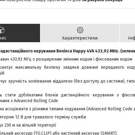
пис
Характеристики
Ін
адистанційного керування Beninca Happy 4VA 433,92 MHz. (зелен
авач 433,92 МГц з розширеним змінним кодом і фіксованим кодом
рантує максимальну безпеку завдяки довжині переданого коду 
ій
ує зручність копіювання віддалено (без доступу до системи), тип
ь стати дублікатами блоків дистанційного керування з фікс
мами з Advanced Rolling Code
а асоціювати з різними типами кодування (Advanced Rolling Code 
тором 12 В для тривалого терміну служби
о 230 м на вільній території
льний аксесуар (TO.CLIP) або настінний аксесуар (SMART).