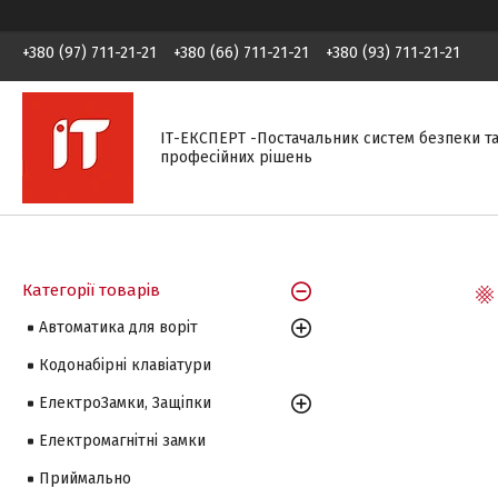
+380 (97) 711-21-21
+380 (66) 711-21-21
+380 (93) 711-21-21
ІТ-ЕКСПЕРТ -Постачальник систем безпеки т
професійних рішень
Категорії товарів
Автоматика для воріт
Кодонабірні клавіатури
ЕлектроЗамки, Защіпки
Електромагнітні замки
Приймально