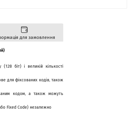
формація для замовлення
ий)
(128 біт) і великій кількості
ове для фіксованих кодів, також
ованим кодом, а також можуть
або Fixed Code) незалежно