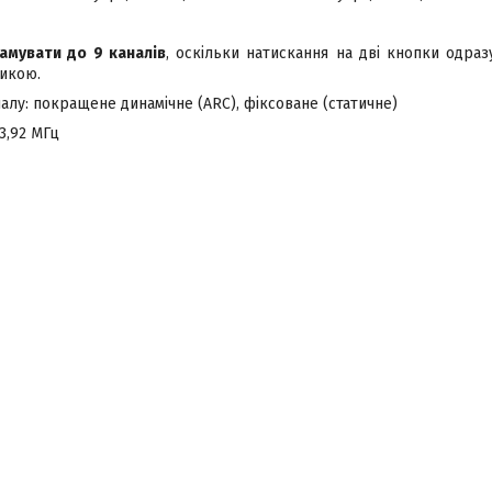
4
амувати до 9 каналів
, оскільки натискання на дві кнопки одра
икою.
алу: покращене динамічне (ARC), фіксоване (статичне)
33,92 МГц