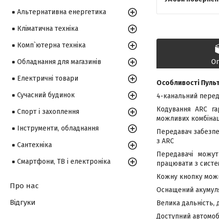
Альтернативна енергетика
Кліматична техніка
Комп`ютерна техніка
О
Обладнання для магазинів
Електричні товари
Особливості Пульт
Сучасний будинок
4-канальний перед
Кодування ARC га
Спорт і захоплення
можливих комбінац
Інструменти, обладнання
Передавач забезпеч
з ARC
Сантехніка
Передавачі можут
Смартфони, ТВ і електроніка
працювати з систе
Кожну кнопку можн
Про нас
Оснащений акумуля
Відгуки
Велика дальність, д
Доступний автомобі