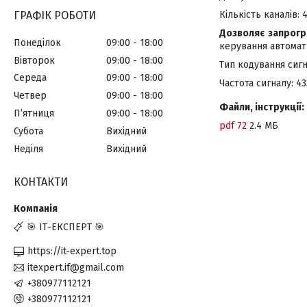
Кількість каналів: 
ГРАФІК РОБОТИ
Дозволяє запрогр
Понеділок
09:00
18:00
керування автомат
Вівторок
09:00
18:00
Тип кодування сигн
Середа
09:00
18:00
Частота сигналу: 4
Четвер
09:00
18:00
Файли, інструкції:
Пʼятниця
09:00
18:00
pdf
72
2.4 МБ
Субота
Вихідний
Неділя
Вихідний
КОНТАКТИ
🎯 ІТ-ЕКСПЕРТ 🎯
https://it-expert.top
itexpert.if@gmail.com
+380977112121
+380977112121