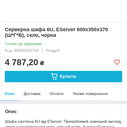
Серверна шафа 6U, EServer 600х350х370
(Ш*Г*В), скло, чорна
Готово до відправки
Код: 00000036756
Роздріб
4 787,20
₴
Купити
Опис
Доставка
Оплата
Умови повернення
Опис
Шафа настінна 6U від EServer. Привабливий зовнішній вигляд,
двері з загартованого скла, чорний колір. У верхній кришці