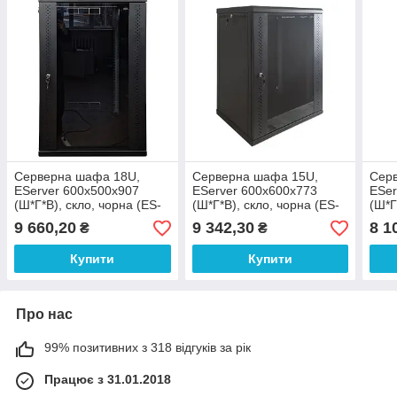
Серверна шафа 18U,
Серверна шафа 15U,
Сер
EServer 600х500х907
EServer 600х600х773
ESer
(Ш*Г*В), скло, чорна (ES-
(Ш*Г*В), скло, чорна (ES-
(Ш*Г
Е1850B)
Е1560B)
9 660,20
9 342,30
8 1
₴
₴
Купити
Купити
Про нас
99% позитивних з 318 відгуків за рік
Працює з 31.01.2018