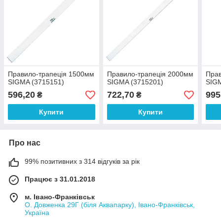
Правило-трапеція 1500мм
Правило-трапеція 2000мм
Прав
SIGMA (3715151)
SIGMA (3715201)
SIGM
596,20
722,70
995
₴
₴
Купити
Купити
Про нас
99% позитивних з 314 відгуків за рік
Працює з 31.01.2018
м. Івано-Франківськ
О. Довженка 29Г (біля Аквапарку), Івано-Франківськ,
Україна