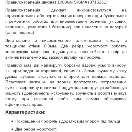
Правило-трапеція двухват 1000мм SIGMA (3715261)
Правило-трапеція двухват використовується на
горизонтальних або вертикальних поверхнях при будівельних
і ремонтних роботах для вирівнювання розчинів (гіпсових,
вапняних, цементних і бетонних) при нанесенні на поверхні
(стіни, підлога).
Виготовлено з високоякісного алюмінієвого сплаву з
товщиною стінки 0.9мм. Два ребра жорсткості роблять
конструкцію міцнішою, підвищують зносостійкість і опір до
вигинів незалежно від важеля впливу на профіль.
Правило має дві напівкруглі борозни вздовж усього виробу,
які, крім надання жорсткості, сприяють більш зручному хвату
двома руками, виступаючи опорою для пальців майстра.
Пластикові заглушки на торцях протистоять потраплянню
суміші всередину правила. Продумана конструкція забезпечує
міцність і довговічність інструменту, зручність в роботі і знижує
втому при виконанні робіт, тим самим збільшуючи
ефективність праці.
Характеристики:
Покращений профіль з додатковим упором під пальці
Два ребра жорсткості