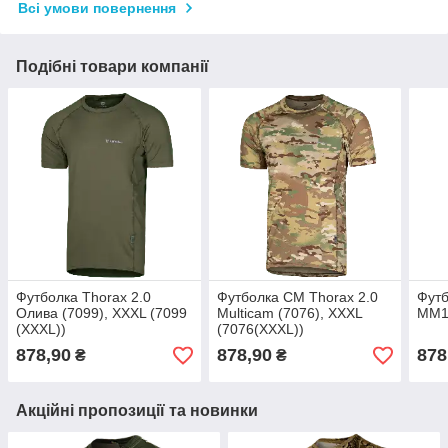
Всі умови повернення
Подібні товари компанії
Футболка Thorax 2.0
Футболка CM Thorax 2.0
Футб
Олива (7099), XXXL (7099
Multicam (7076), XXXL
ММ14
(XXXL))
(7076(XXXL))
878,90
878,90
878
₴
₴
Акційні пропозиції та новинки