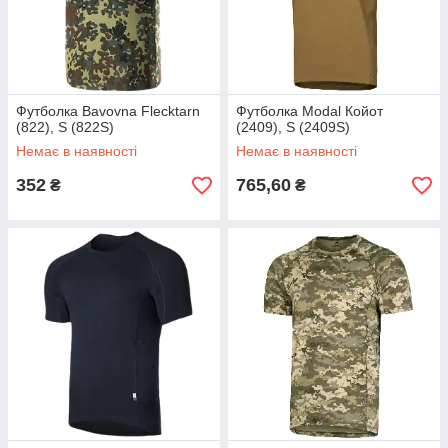
Футболка Bavovna Flecktarn
Футболка Modal Койот
(822), S (822S)
(2409), S (2409S)
Немає в наявності
Немає в наявності
352
765,60
₴
₴