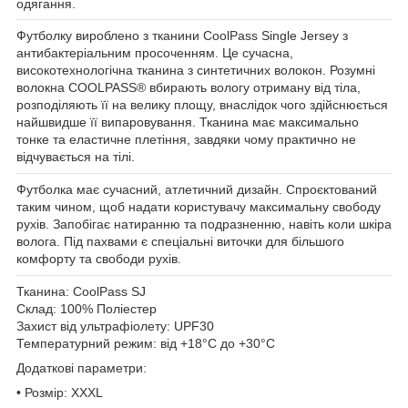
одягання.
Футболку вироблено з тканини CoolPass Single Jersey з
антибактеріальним просоченням. Це сучасна,
високотехнологічна тканина з синтетичних волокон. Розумні
волокна COOLPASS® вбирають вологу отриману від тіла,
розподіляють її на велику площу, внаслідок чого здійснюється
найшвидше її випаровування. Тканина має максимально
тонке та еластичне плетіння, завдяки чому практично не
відчувається на тілі.
Футболка має сучасний, атлетичний дизайн. Спроєктований
таким чином, щоб надати користувачу максимальну свободу
рухів. Запобігає натиранню та подразненню, навіть коли шкіра
волога. Під пахвами є спеціальні виточки для більшого
комфорту та свободи рухів.
Тканина:
CoolPass SJ
Склад:
100% Поліестер
Захист від ультрафіолету:
UPF30
Температурний режим:
від +18°C до +30°C
Додаткові параметри:
• Розмір: XXXL