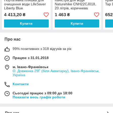
Портативна пляшка для
Каністра для води
Кран
очищення води LifeSaver
Naturehike CNH22CJ018,
Tap 
Liberty Blue
20 літрів, коричнева
4 413,20
1 463
652
₴
₴
Купити
Купити
Про нас
99% позитивних з 318 відгуків за рік
Працює з 31.01.2018
м. Івано-Франківськ
О. Довженка 29Г (біля Аквапарку), Івано-Франківськ,
Україна
Контакти
Сьогодні працює з 09:00 до 18:00
Показати весь графік роботи
Про нас