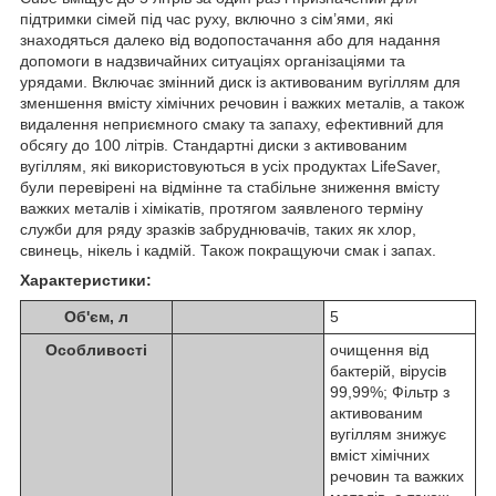
підтримки сімей під час руху, включно з сім’ями, які
знаходяться далеко від водопостачання або для надання
допомоги в надзвичайних ситуаціях організаціями та
урядами. Включає змінний диск із активованим вугіллям для
зменшення вмісту хімічних речовин і важких металів, а також
видалення неприємного смаку та запаху, ефективний для
обсягу до 100 літрів. Cтандартні диски з активованим
вугіллям, які використовуються в усіх продуктах LifeSaver,
були перевірені на відмінне та стабільне зниження вмісту
важких металів і хімікатів, протягом заявленого терміну
служби для ряду зразків забруднювачів, таких як хлор,
свинець, нікель і кадмій. Також покращуючи смак і запах.
Характеристики:
Об'єм, л
5
Особливості
очищення від
бактерій, вірусів
99,99%; Фільтр з
активованим
вугіллям знижує
вміст хімічних
речовин та важких