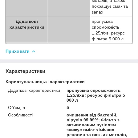
металів, а також
покращує смак та
запах
Додаткові
пропускна
характеристики
спроможність
1.25л/хв; ресурс
фільтра 5 000 л
Приховати
Характеристики
Користувальницькі характеристики
Додаткові характеристики
пропускна спроможність
1.25л/хв; ресурс фільтра 5
000 л
Об'єм, л
5
Особливості
очищення від бактерій,
вірусів 99,99%; Фільтр з
активованим вугіллям
знижує вміст хімічних
речовин та важких металів,