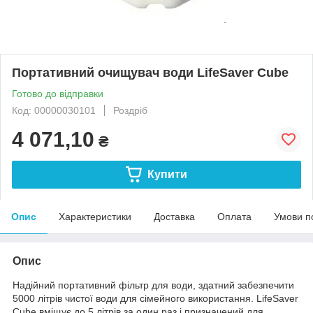
Портативний очищувач води LifeSaver Cube
Готово до відправки
Код: 00000030101
Роздріб
4 071,10
₴
Купити
Опис
Характеристики
Доставка
Оплата
Умови п
Опис
Надійний портативний фільтр для води, здатний забезпечити
5000 літрів чистої води для сімейного використання. LifeSaver
Cube вміщує до 5 літрів за один раз і призначений для