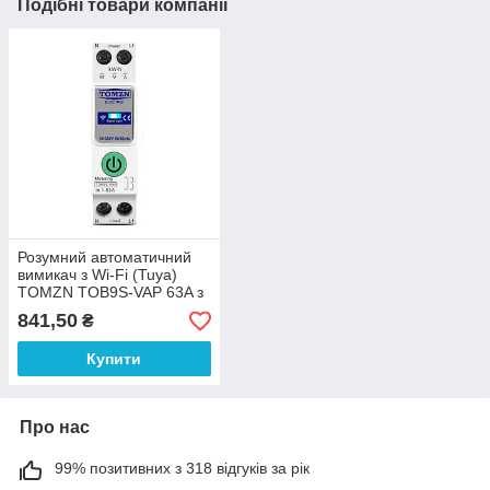
Подібні товари компанії
Розумний автоматичний
вимикач з Wi-Fi (Tuya)
TOMZN TOB9S-VAP 63A з
моніторингом
841,50
₴
енергоспоживання та
захисним реле напруги
Купити
Про нас
99% позитивних з 318 відгуків за рік