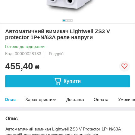
Автоматичний вимикач Lightwell ZS3 V
protector 1P+N/63A реле напруги
Готово до відправки
Код: 00000028183
Роздріб
455,40
₴
Купити
Опис
Характеристики
Доставка
Оплата
Умови п
Опис
Автоматичний вимикач Lightwell ZS3 V Protector 1P+N/63A
пристрій для захисту електричних ланцюгів від