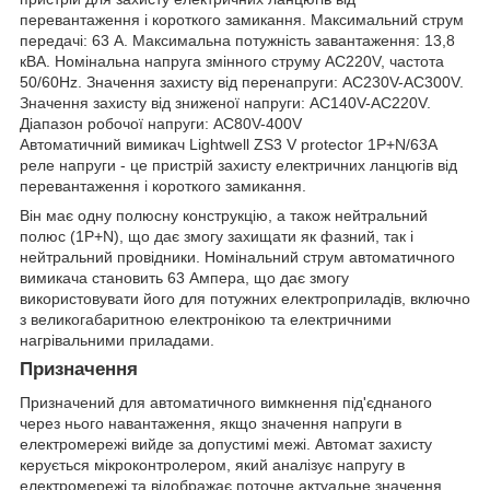
перевантаження і короткого замикання. Максимальний струм
передачі: 63 A. Максимальна потужність завантаження: 13,8
кВА. Номінальна напруга змінного струму AC220V, частота
50/60Hz. Значення захисту від перенапруги: AC230V-AC300V.
Значення захисту від зниженої напруги: AC140V-AC220V.
Діапазон робочої напруги: AC80V-400V
Автоматичний вимикач Lightwell ZS3 V protector 1P+N/63A
реле напруги - це пристрій захисту електричних ланцюгів від
перевантаження і короткого замикання.
Він має одну полюсну конструкцію, а також нейтральний
полюс (1P+N), що дає змогу захищати як фазний, так і
нейтральний провідники. Номінальний струм автоматичного
вимикача становить 63 Ампера, що дає змогу
використовувати його для потужних електроприладів, включно
з великогабаритною електронікою та електричними
нагрівальними приладами.
Призначення
Призначений для автоматичного вимкнення під'єднаного
через нього навантаження, якщо значення напруги в
електромережі вийде за допустимі межі. Автомат захисту
керується мікроконтролером, який аналізує напругу в
електромережі та відображає поточне актуальне значення.