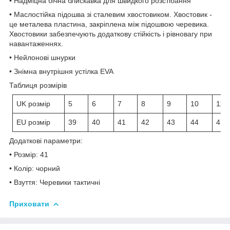
•
Надміцна бічна блискавка для швидкого розстібання
• Маслостійка підошва зі сталевим хвостовиком. Хвостовик -
це металева пластина, закріплена між підошвою черевика.
Хвостовики забезпечують додаткову стійкість і рівновагу при
навантаженнях.
•
Нейлонові шнурки
•
Знімна внутрішня устілка EVA
Таблиця розмірів
UK розмір
5
6
7
8
9
10
11
EU розмір
39
40
41
42
43
44
45
Додаткові параметри:
• Розмір: 41
• Колір: чорний
• Взуття: Черевики тактичні
Приховати