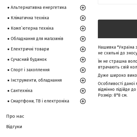
Альтернативна енергетика
Кліматична техніка
Комп`ютерна техніка
Обладнання для магазинів
Нашивка "Україна 
Електричні товари
не схильні до зносу
Сучасний будинок
Їм не страшна воло
втрачають свій кол
Спорт і захоплення
Дуже широко викор
Інструменти, обладнання
Особливості даної 
відмінно підійде д
Сантехніка
Розмір: 8*8 см.
Смартфони, ТВ і електроніка
Про нас
Відгуки