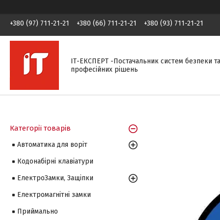
+380 (97) 711-21-21
+380 (66) 711-21-21
+380 (93) 711-21-21
ІТ-ЕКСПЕРТ -Постачальник систем безпеки т
професійних рішень
Категорії товарів
Автоматика для воріт
Кодонабірні клавіатури
ЕлектроЗамки, Защіпки
Електромагнітні замки
Приймально