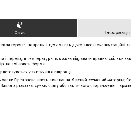
Опис
Інформація
земля героїв" Шеврони з гуми мають дуже високі експлуатаційні х
.
га і перепади температури, їх можна піддавати пранню скільки зав
ір, не змінюють форми.
истовуються у тактичній екіпіровці.
моделі: Прекрасна якість виконання; Якісний, сучасний матеріал; Я
о Вашого рюкзака, сумки, одягу або тактичного спорядження і армійс