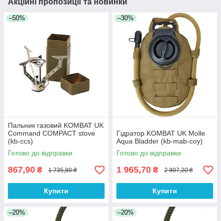
Акційні пропозиції та новинки
–50%
–30%
Пальник газовий KOMBAT UK
Command COMPACT stove
Гідратор KOMBAT UK Molle
(kb-ccs)
Aqua Bladder (kb-mab-coy)
Готово до відправки
Готово до відправки
867,90
1 965,70
₴
₴
1 735,80 ₴
2 807,20 ₴
Купити
Купити
–20%
–20%