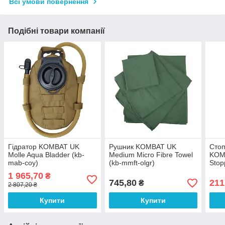
Всі умови повернення
Подібні товари компанії
Гідратор KOMBAT UK
Рушник KOMBAT UK
Стоп
Molle Aqua Bladder (kb-
Medium Micro Fibre Towel
KOMB
mab-coy)
(kb-mmft-olgr)
Stop
1 965,70
₴
745,80
211
₴
2 807,20 ₴
Купити
Купити