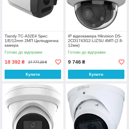
Tiandy TC-A32E4 Spec:
IP відеокамера Hikvision DS-
1/E/12mm 2МП Циліндрична
2CD1743G2-LIZSU 4МП (2.8-
камера
12мм)
Готово до відправки
Готово до відправки
18 392
9 746
₴
₴
27 777,20 ₴
Купити
Купити