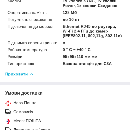
Кнопки
1x кпопки SYNC, 1x кпопки
Power, 1x кпопки Скидання
Оперативна пам'ять
128 Мб
Потужність споживання
до 10 вт
Підключення до мережі
Ethernet RJ45 до роутера,
Wi-Fi 2.4 ГГц до камер
(IEEE802.11, 802,11g, 802.11n)
Підтримка сирени тривоги
є
Робоча температура
0 ° C ~ +40 ° C
Розміри
95х95х110 мм мм
Тип пристрою
Базова станція для C3A
Приховати
Умови доставки
Нова Пошта
Самовивіз
Meest ПОШТА
Доставка кур ' єром