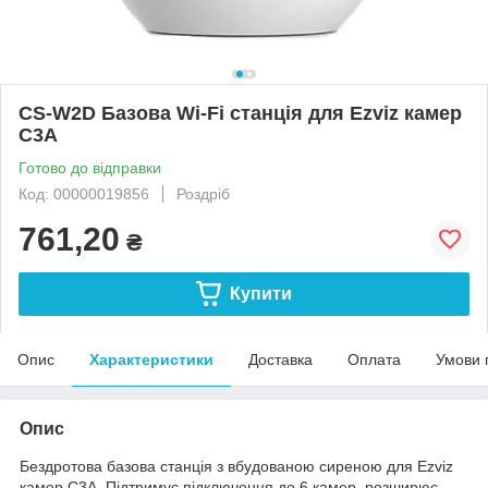
CS-W2D Базова Wi-Fi станція для Ezviz камер
C3A
Готово до відправки
Код: 00000019856
Роздріб
761,20
₴
Купити
Опис
Характеристики
Доставка
Оплата
Умови 
Опис
Бездротова базова станція з вбудованою сиреною для Ezviz
камер C3A. Підтримує підключення до 6 камер, розширює