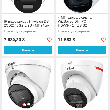
4 МП варіофокальна
IP відеокамера Hikvision DS-
WizSense DH-IPC-
2CD2343G2-LI2U 4МП (4мм)
HDW3441T-ZS-S2
Готово до відправки
Готово до відправки
7 680,20
11 583
₴
₴
Купити
Купити