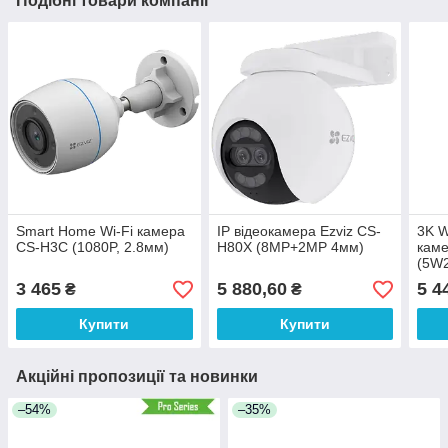
Подібні товари компанії
Smart Home Wi-Fi камера
IP відеокамера Ezviz CS-
3K W
CS-H3C (1080P, 2.8мм)
H80X (8MP+2MP 4мм)
каме
(5W
3 465
5 880,60
5 4
₴
₴
Купити
Купити
Акційні пропозиції та новинки
–54%
–35%