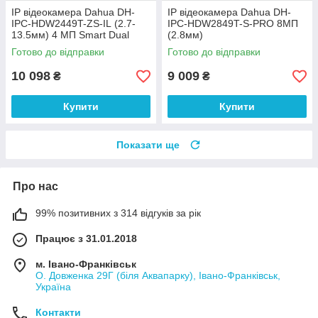
IP відеокамера Dahua DH-
IP відеокамера Dahua DH-
IPC-HDW2449T-ZS-IL (2.7-
IPC-HDW2849T-S-PRO 8МП
13.5мм) 4 МП Smart Dual
(2.8мм)
Light варифокальна
Готово до відправки
Готово до відправки
10 098
9 009
₴
₴
Купити
Купити
Показати ще
Про нас
99% позитивних з 314 відгуків за рік
Працює з 31.01.2018
м. Івано-Франківськ
О. Довженка 29Г (біля Аквапарку), Івано-Франківськ,
Україна
Контакти