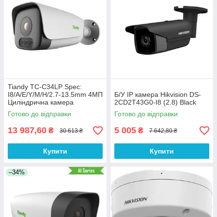
Tiandy TC-C34LP Spec:
I8/A/E/Y/M/H/2.7-13.5mm 4МП
Б/У IP камера Hikvision DS-
Циліндрична камера
2CD2T43G0-I8 (2.8) Black
Готово до відправки
Готово до відправки
13 987,60
5 005
₴
₴
30 613 ₴
7 642,80 ₴
Купити
Купити
–34%