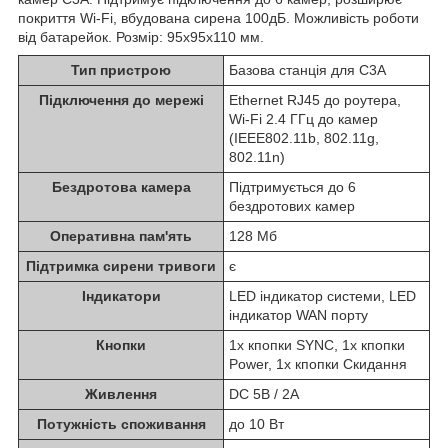
покриття Wi-Fi, вбудована сирена 100дБ. Можливість роботи
від батарейок. Розмір: 95х95х110 мм.
Тип пристрою
Базова станція для C3A
Підключення до мережі
Ethernet RJ45 до роутера,
Wi-Fi 2.4 ГГц до камер
(IEEE802.11b, 802.11g,
802.11n)
Бездротова камера
Підтримується до 6
бездротових камер
Оперативна пам'ять
128 Мб
Підтримка сирени тривоги
є
Індикатори
LED індикатор системи, LED
індикатор WAN порту
Кнопки
1x кпопки SYNC, 1x кпопки
Power, 1x кпопки Скидання
Живлення
DC 5В / 2A
Потужність споживання
до 10 Вт