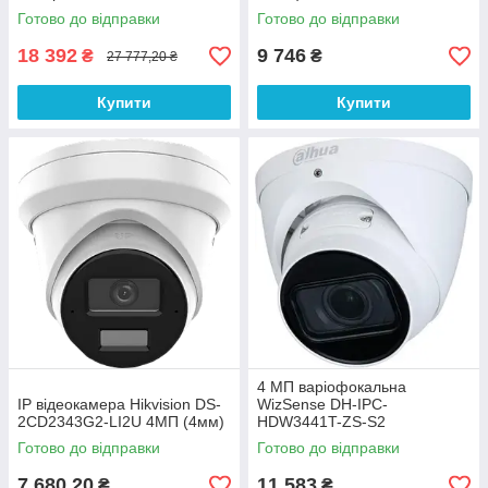
Готово до відправки
Готово до відправки
18 392
9 746
₴
₴
27 777,20 ₴
Купити
Купити
4 МП варіофокальна
IP відеокамера Hikvision DS-
WizSense DH-IPC-
2CD2343G2-LI2U 4МП (4мм)
HDW3441T-ZS-S2
Готово до відправки
Готово до відправки
7 680,20
11 583
₴
₴