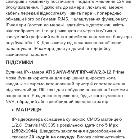
саморізів з комплекту постачання і подайте живлення 12V від
блоку живлення. Підключіть до камери і локальної мережі
кабель передачі відеосигналу «звита пара», попередньо
обжавши його роз'ємами RJ45. Налаштування функціоналу
IP-камери (доступ до мережі, здатність відепотоков, якість
відеозображення і тощо) виконується через інтуїтивно-
зрозумілий графічний web-інтерфейс за допомогою браузера
ноутбука або ПК. Для захисту від несанкціонованої зміни
налаштувань IP-камери, доступ до web-інтерфейсу
захищений паролем.
ПІДСУМКИ
Вулична IP-камера
ATIS ANW-5MVFIRP-40W/2.8-12 Prime
може бути використана для вирішення широкого кола
завдань: як окремо встановлений пристрій спостереження,
підключений до ПК, так і для побудови повноцінної системи
охоронного IP-відеоспостереження, будь-якого сумісного
NVR, гібридний або тригібридний відеореєстратор.
МАТРИЦЯ
IP-відеокамера оснащена сучасною CMOS матрицею
1/2.8” Starvis IMX 335 з роздільною здатністю
5 Mpx
(2592x1944)
. Швидкість захоплення відеозображення
складає
20 кадрів на секунду
. Висока світлочутливість