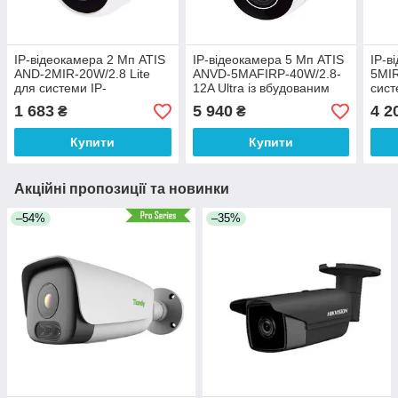
IP-відеокамера 2 Мп ATIS
IP-відеокамера 5 Мп ATIS
IP-в
AND-2MIR-20W/2.8 Lite
ANVD-5MAFIRP-40W/2.8-
5MIR
для системи IP-
12A Ultra із вбудованим
сист
відеоспостереження
мікрофоном для системи
1 683
5 940
4 2
₴
₴
IP-відеоспостереження
Купити
Купити
Акційні пропозиції та новинки
–54%
–35%