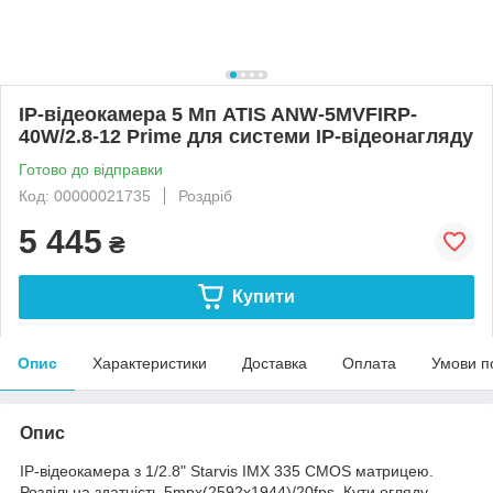
IP-відеокамера 5 Мп ATIS ANW-5MVFIRP-
40W/2.8-12 Prime для системи IP-відеонагляду
Готово до відправки
Код: 00000021735
Роздріб
5 445
₴
Купити
Опис
Характеристики
Доставка
Оплата
Умови п
Опис
IP-відеокамера з 1/2.8" Starvis IMX 335 CMOS матрицею.
Роздільна здатність 5mpx(2592x1944)/20fps. Кути огляду