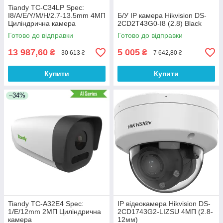
Tiandy TC-C34LP Spec:
I8/A/E/Y/M/H/2.7-13.5mm 4МП
Б/У IP камера Hikvision DS-
Циліндрична камера
2CD2T43G0-I8 (2.8) Black
Готово до відправки
Готово до відправки
13 987,60
5 005
₴
₴
30 613 ₴
7 642,80 ₴
Купити
Купити
–34%
Tiandy TC-A32E4 Spec:
IP відеокамера Hikvision DS-
1/E/12mm 2МП Циліндрична
2CD1743G2-LIZSU 4МП (2.8-
камера
12мм)