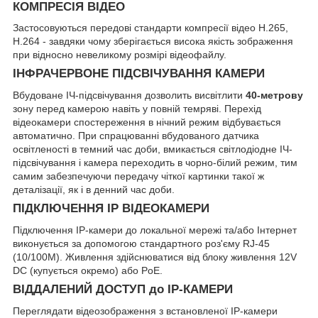
КОМПРЕСІЯ ВІДЕО
Застосовуються передові стандарти компресії відео H.265,
H.264 - завдяки чому зберігається висока якість зображення
при відносно невеликому розмірі відеофайлу.
ІНФРАЧЕРВОНЕ ПІДСВІЧУВАННЯ КАМЕРИ
Вбудоване ІЧ-підсвічування дозволить висвітлити
40-метрову
зону перед камерою навіть у повній темряві. Перехід
відеокамери спостереження в нічний режим відбувається
автоматично. При спрацюванні вбудованого датчика
освітленості в темний час доби, вмикається світлодіодне ІЧ-
підсвічування і камера переходить в чорно-білий режим, тим
самим забезпечуючи передачу чіткої картинки такої ж
деталізації, як і в денний час доби.
ПІДКЛЮЧЕННЯ IP ВІДЕОКАМЕРИ
Підключення IP-камери до локальної мережі та/або Інтернет
виконується за допомогою стандартного роз'єму RJ-45
(10/100M). Живлення здійснюватися від блоку живлення 12V
DC (купується окремо) або PoE.
ВІДДАЛЕНИЙ ДОСТУП до IP-КАМЕРИ
Переглядати відеозображення з встановленої IP-камери