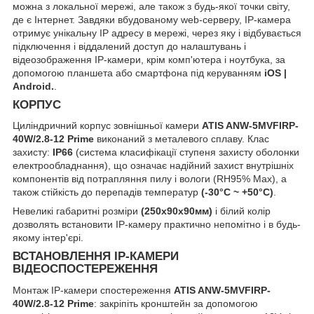
можна з локальної мережі, але також з будь-якої точки світу,
де є Інтернет. Завдяки вбудованому web-серверу, IP-камера
отримує унікальну IP адресу в мережі, через яку і відбувається
підключення і віддалений доступ до налаштувань і
відеозображення IP-камери, крім комп'ютера і ноутбука, за
допомогою планшета або смартфона під керуванням
iOS |
Android.
.
КОРПУС
Циліндричний корпус зовнішньої камери
ATIS ANW-5MVFIRP-
40W/2.8-12 Prime
виконаний з металевого сплаву. Клас
захисту:
IP66
(система класифікації ступеня захисту оболонки
електрообладнання), що означає надійний захист внутрішніх
компонентів від потрапляння пилу і вологи (RH95% Max), а
також стійкість до перепадів температур
(-30°C ~ +50°C)
.
Невеликі габаритні розміри
(250x90x90мм)
і білий колір
дозволять встановити IP-камеру практично непомітно і в будь-
якому інтер'єрі.
ВСТАНОВЛЕННЯ IP-КАМЕРИ
ВІДЕОСПОСТЕРЕЖЕННЯ
Монтаж IP-камери спостереження
ATIS ANW-5MVFIRP-
40W/2.8-12 Prime
: закріпіть кронштейн за допомогою