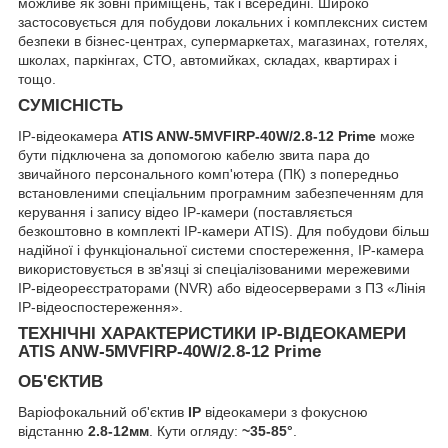
можливе як зовні приміщень, так і всередині. Широко
застосовується для побудови локальних і комплексних систем
безпеки в бізнес-центрах, супермаркетах, магазинах, готелях,
школах, паркінгах, СТО, автомийках, складах, квартирах і
тощо.
СУМІСНІСТЬ
IP-відеокамера
ATIS ANW-5MVFIRP-40W/2.8-12 Prime
може
бути підключена за допомогою кабелю звита пара до
звичайного персонального комп'ютера (ПК) з попередньо
встановленими спеціальним програмним забезпеченням для
керування і запису відео IP-камери (поставляється
безкоштовно в комплекті IP-камери ATIS). Для побудови більш
надійної і функціональної системи спостереження, IP-камера
використовується в зв'язці зі спеціалізованими мережевими
IP-відеореєстраторами (NVR) або відеосерверами з ПЗ «Лінія
IP-відеоспостереження».
ТЕХНІЧНІ ХАРАКТЕРИСТИКИ IP-ВІДЕОКАМЕРИ
ATIS ANW-5MVFIRP-40W/2.8-12 Prime
ОБ'ЄКТИВ
Варіофокальний об'єктив
IP
відеокамери з фокусною
відстанню
2.8-12мм
. Кути огляду:
~35-85°
.