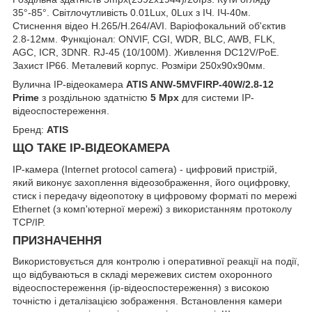
35°-85°. Світлочутливість 0.01Lux, 0Lux з ІЧ. ІЧ-40м.
Стиснення відео H.265/H.264/AVI. Варіофокальний об'єктив
2.8-12мм. Функціонал: ONVIF, CGI, WDR, BLC, AWB, FLK,
AGC, ICR, 3DNR. RJ-45 (10/100M). Живлення DC12V/PoE.
Захист IP66. Металевий корпус. Розміри 250х90x90мм.
Вулична IP-відеокамера
ATIS ANW-5MVFIRP-40W/2.8-12
Prime
з роздільною здатністю
5 Mpx
для системи IP-
відеоспостереження.
Бренд:
ATIS
ЩО ТАКЕ IP-ВІДЕОКАМЕРА
IP-камера (Internet protocol camera) - цифровий пристрій,
який виконує захоплення відеозображення, його оцифровку,
стиск і передачу відеопотоку в цифровому форматі по мережі
Ethernet (з комп'ютерної мережі) з використанням протоколу
TCP/IP.
ПРИЗНАЧЕННЯ
Використовується для контролю і оперативної реакції на події,
що відбуваються в складі мережевих систем охоронного
відеоспостереження (ip-відеоспостереження) з високою
точністю і деталізацією зображення. Встановлення камери