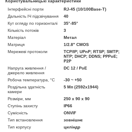
Користувальницькі характеристики
Інтерфейсні порти
RJ-45 (10/100Base-T)
Дальність ІЧ підсвічування
40
Кут огляду по горизонталі
35°-85°
Кількість потоків
3
Матеріал
Метал
Матриця
1/2.8" CMOS
Мережеві протоколи
TCP/IP; UPnP; RTSP; SMTP;
NTP; DHCP; DDNS; PPPoE;
P2P
Напруга живлення /
DC 12 / PoE
джерело живлення
Робоча температура, °C
-30 ~ +50
Роздільна здатність
5 Мп (2592x1944)
камери
Розміри, мм
250 х 90 х 90
Ступінь захисту
IP66
Сумісність
ONVIF
Тип встановлення
зовнішнє
Тип корпусу
циліндр