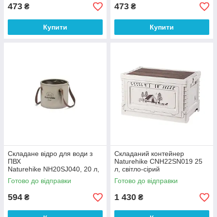
473
473
₴
₴
Купити
Купити
Складане відро для води з
Складаний контейнер
ПВХ
Naturehike CNH22SN019 25
Naturehike NH20SJ040, 20 л,
л, світло-сірий
світло-коричневий
Готово до відправки
Готово до відправки
594
1 430
₴
₴