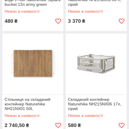
bucket 13л army green
сірий
NH19SJ007
Немає в наявності
Немає в наявності
480
3 370
₴
₴
Стільниця на складаний
Складаний контейнер
контейнер Naturehike
Naturehike NH21SNX06 17л,
NH21NX01 50L
сірий
Немає в наявності
Немає в наявності
2 740,50
580
₴
₴