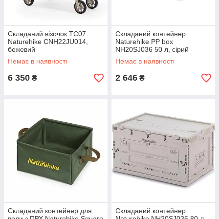
Складаний візочок ТС07
Складаний контейнер
Naturehike CNH22JU014,
Naturehike PP box
бежевий
NH20SJ036 50 л, сірий
Немає в наявності
Немає в наявності
6 350
2 646
₴
₴
Складаний контейнер для
Складаний контейнер
води з ПВХ Naturehike Square
Naturehike NH20SJ036 80 л,