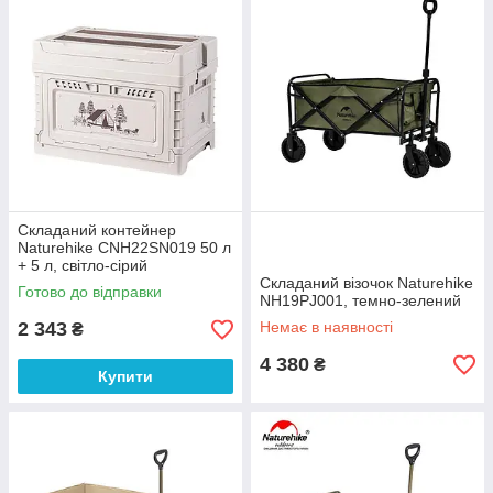
Складаний контейнер
Naturehike CNH22SN019 50 л
+ 5 л, світло-сірий
Складаний візочок Naturehike
Готово до відправки
NH19PJ001, темно-зелений
2 343
Немає в наявності
₴
4 380
₴
Купити